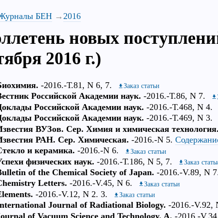
Журналы БЕН
2016
ллетень новых поступлений 
ября 2016 г.)
Биохимия.
-2016.-Т.81, N 6, 7.
Заказ статьи
Вестник Российской Академии наук.
-2016.-Т.86, N 7.
Доклады Российской Академии наук.
-2016.-Т.468, N 4.
Доклады Российской Академии наук.
-2016.-Т.469, N 3.
Известия ВУЗов. Сер. Химия и химическая технология
Известия РАН. Сер. Химическая.
-2016.-N 5.
Содержани
Стекло и керамика.
-2016.-N 6.
Заказ статьи
Успехи физических наук.
-2016.-Т.186, N 5, 7.
Заказ стать
ulletin of the Chemical Society of Japan.
-2016.-V.89, N 7
Chemistry Letters.
-2016.-V.45, N 6.
Заказ статьи
Elements.
-2016.-V.12, N 2. 3.
Заказ статьи
nternational Journal of Radiational Biology.
-2016.-V.92, 
Journal of Vacuum Science and Technology. A.
-2016.-V.34