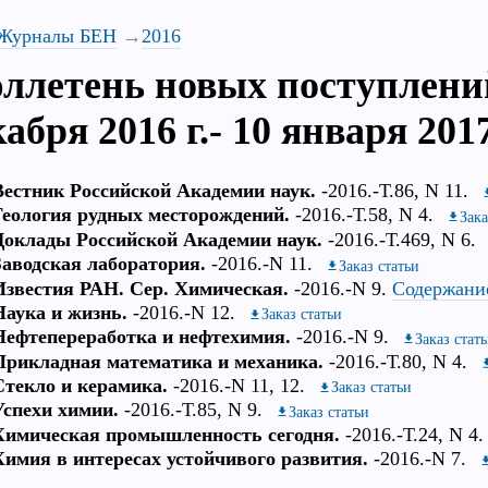
Журналы БЕН
2016
ллетень новых поступлений
абря 2016 г.- 10 января 2017
Вестник Российской Академии наук.
-2016.-Т.86, N 11.
Геология рудных месторождений.
-2016.-Т.58, N 4.
Зака
Доклады Российской Академии наук.
-2016.-Т.469, N 6.
Заводская лаборатория.
-2016.-N 11.
Заказ статьи
Известия РАН. Сер. Химическая.
-2016.-N 9.
Содержани
Наука и жизнь.
-2016.-N 12.
Заказ статьи
Нефтепереработка и нефтехимия.
-2016.-N 9.
Заказ стат
Прикладная математика и механика.
-2016.-Т.80, N 4.
Стекло и керамика.
-2016.-N 11, 12.
Заказ статьи
Успехи химии.
-2016.-Т.85, N 9.
Заказ статьи
Химическая промышленность сегодня.
-2016.-Т.24, N 4.
Химия в интересах устойчивого развития.
-2016.-N 7.