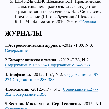
Ш143.24я7/Ш40 Шекасюк Б.П. Практическая
грамматика немецкого языка для студентов-
германистов и переводчиков. Ч.3: Синтаксис.
Предложение (III год обучения) / Шекасюк
Б.П. -М.: Физматлит, 2010.-204 с.
Обложка
ЖУРНАЛЫ
1.
Астрономический журнал.
-2012.-Т.89, N 3.
Содержание
2.
Биоорганическая химия.
-2012.-Т.38, N 2.
Содержание с.139-234
Содержание с.242-263
3.
Биофизика.
-2012.-Т.57, N 2.
Содержание с.197-
274
Содержание с.286-383
4.
Биохимия.
-2012.-Т.77, N 3.
Содержание с.277-
392
Содержание с.398
5.
Вестник Моск. ун-та. Сер. Геология.
-2012.-N 1.
Содержание