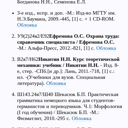
Богданова Н.Н., Семенова Е.Л.
3-е изд., испр. и доп. -М.: Изд-во МГТУ им.
Н.Э.Баумана, 2009.-445, [1] с. + 1 CD-ROM.
Обложка
У9(2)24я2/Е92
Ефремова О.С. Охрана труда:
справочник специалиста / Ефремова О.С.
-М.: Альфа-Пресс, 2012.-821, [1] с.
Обложка
В2я7/Н62
Никитин Н.Н. Курс теоретической
механики: учебник / Никитин Н.Н.
- Изд. 8-
е, стер. -СПб.[и др.]: Лань, 2011.-718, [1] с.:
ил. -(Учебники для вузов. Специальная
литература).
Обложка
Ш143.24я7/Ш40 Шекасюк Б.П. Практическая
грамматика немецкого языка для студентов-
германистов и переводчиков. Ч.1: Морфология
(I год обучения) / Шекасюк Б.П. -М.:
Физматлит, 2010.-295 с.
Обложка