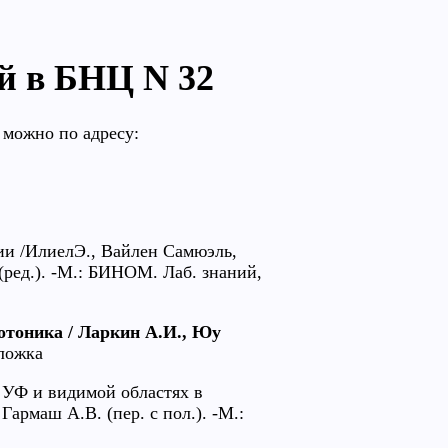
й в БНЦ N 32
 можно по адресу:
ии /ИлиелЭ., Вайлен Самюэль,
 (ред.). -М.: БИНОМ. Лаб. знаний,
отоника / Ларкин А.И., Юу
бложка
 УФ и видимой областях в
армаш А.В. (пер. с пол.). -М.: