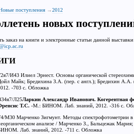
Новые поступления
2012
ллетень новых поступлени
ть заказ на книги и электронные статьи данной выставки
@icp.ac.ru
ИГИ
Г2я7/И43 Илиел Эрнест. Основы органической стереохим
Дойл Майк; Бредихина З.А. (пер. с англ.); Бредихин А.А.
2012. -703 с. Обложка
В34я7/Л25
Ларкин Александр Иванович. Когерентная ф
Френсис Т.С.
-М.: БИНОМ. Лаб. знаний, 2012. -316 с. О
Г4/М30 Марченко Зигмунт. Методы спектрофотометрии в
неорганическом анализе / Марченко З., Бальцежак Мария; Г
БИНОМ. Лаб. знаний, 2012. -711 с. Обложка