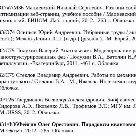
В17я7/М36 Мациевский Николай Сергеевич. Разгони свой
оптимизации веб-страниц, учебное пособие / Мациевский
технологий: БИНОМ. Лаб. знаний, 2012. -263 с. Обложка
В3/О74 Осипьян Юрий Андреевич. Избранные труды / ака
сост.); Межов-Деглин Л.П. [и др.] (редкол.). -М. Борей, 2
В2/С79 Полухин Валерий Анатольевич. Моделирование р
наноструктурированных фаз / Полухин В.А., Ватолин Н.А; 
металлургии. -Екатеринбург, 2011. -461 с. Обложка
В2/С79 Стеклов Владимир Андреевич. Работы по механике,
французского / Стеклов В.А. -М.; Ижевск: Ин-т компьютер.
Обложка
Е0/Т26 Твердислов Всеволод Александрович. Биофизическ
Сидорова А.Э., Яковенко Л.В., Трофимов В.Т.; МГУ им. Л
-М.:URSS, 2012. Обложка
В31/Ф36
Фейгин Олег Орестович. Парадоксы квантового
-М.:Эксмо, 2012. -285. Обложка