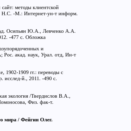
 сайт: методы клиентской
 Н.С. -М.: Интернет-ун-т информ.
д. Осипьян Ю.А., Левченко А.А.
012. -477 с. Обложка
азупорядоченных и
Рос. акад. наук, Урал. отд, Ин-т
 1902-1909 гг.: переводы с
 исслед-й., 2011. -490 с.
ая экология /Твердислов В.А.,
омоносова, Физ. фак-т.
 мира / Фейгин Олег.