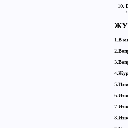
ЖУ
1.
В м
2.
Воп
3.
Воп
4.
Жур
5.
Изв
6.
Изв
7.
Изв
8.
Изв