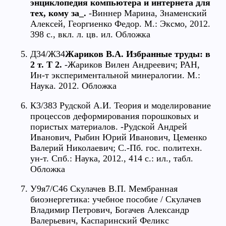
энциклопедия компьютера и интернета для
тех, кому за_.
-Виннер Марина, Знаменский
Алексей, Георгиенко Федор. М.: Эксмо, 2012.
398 с., вкл. л. цв. ил. Обложка
Д34/Ж34
Жариков В.А. Избранные труды: в
2 т. Т 2.
-Жариков Вилен Андреевич; РАН,
Ин-т экспериментальной минералогии. М.:
Наука. 2012. Обложка
К3/383 Рудской А.И. Теория и моделирование
процессов деформирования порошковых и
пористых материалов. -Рудской Андрей
Иванович, Рыбин Юрий Иванович, Цеменко
Валерий Николаевич; С.-Пб. гос. политехн.
ун-т. Спб.: Наука, 2012., 414 с.: ил., табл.
Обложка
У9я7/С46 Скулачев В.П. Мембранная
биоэнергетика: учебное пособие / Скулачев
Владимир Петрович, Богачев Александр
Валерьевич, Каспаринский Феликс