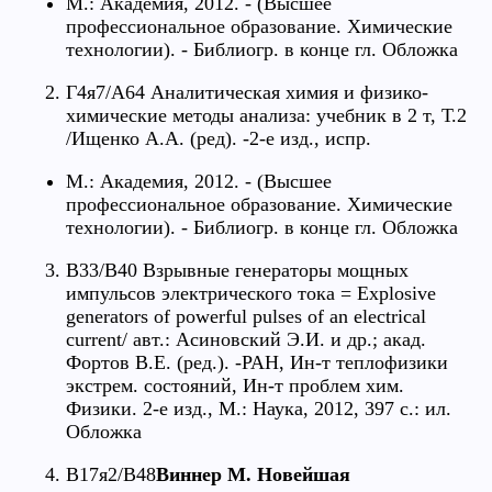
М.: Академия, 2012. - (Высшее
профессиональное образование. Химические
технологии). - Библиогр. в конце гл. Обложка
Г4я7/А64 Аналитическая химия и физико-
химические методы анализа: учебник в 2 т, Т.2
/Ищенко А.А. (ред). -2-е изд., испр.
М.: Академия, 2012. - (Высшее
профессиональное образование. Химические
технологии). - Библиогр. в конце гл. Обложка
В33/В40 Взрывные генераторы мощных
импульсов электрического тока = Explosive
generators of powerful pulses of an electrical
current/ авт.: Асиновский Э.И. и др.; акад.
Фортов В.Е. (ред.). -РАН, Ин-т теплофизики
экстрем. состояний, Ин-т проблем хим.
Физики. 2-е изд., М.: Наука, 2012, 397 с.: ил.
Обложка
В17я2/В48
Виннер М. Новейшая