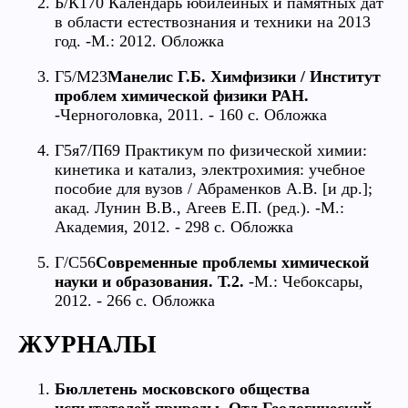
Б/К170 Календарь юбилейных и памятных дат
в области естествознания и техники на 2013
год. -М.: 2012. Обложка
Г5/М23
Манелис Г.Б. Химфизики / Институт
проблем химической физики РАН.
-Черноголовка, 2011. - 160 с. Обложка
Г5я7/П69 Практикум по физической химии:
кинетика и катализ, электрохимия: учебное
пособие для вузов / Абраменков А.В. [и др.];
акад. Лунин В.В., Агеев Е.П. (ред.). -М.:
Академия, 2012. - 298 с. Обложка
Г/С56
Современные проблемы химической
науки и образования. Т.2.
-М.: Чебоксары,
2012. - 266 с. Обложка
ЖУРНАЛЫ
Бюллетень московского общества
испытателей природы. Отд.Геологический.