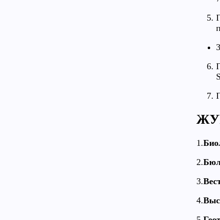
п
S
ЖУ
1.
Био
2.
Бюл
3.
Вес
4.
Выс
5.
Гео