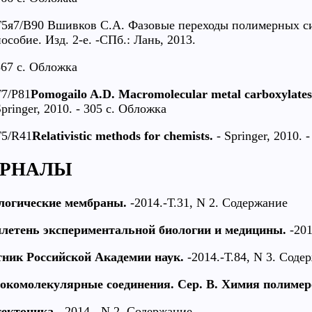
Г5я7/В90 Вшивков С.А. Фазовые переходы полимерных си
особие. Изд. 2-е. -СПб.: Лань, 2013.
367 с. Обложка
Г7/Р81
Pomogailo A.D. Macromolecular metal carboxylates
pringer, 2010. - 305 с. Обложка
Г5/R41
Relativistic methods for chemists.
- Springer, 2010. 
РНАЛЫ
логические мембраны.
-2014.-Т.31, N 2. Содержание
летень экспериментальной биологии и медицины.
-201
тник Российской Академии наук.
-2014.-Т.84, N 3. Соде
окомолекулярные соединения. Сер. В. Химия полимер
тектоника.
-2014.- N 2. Содержание