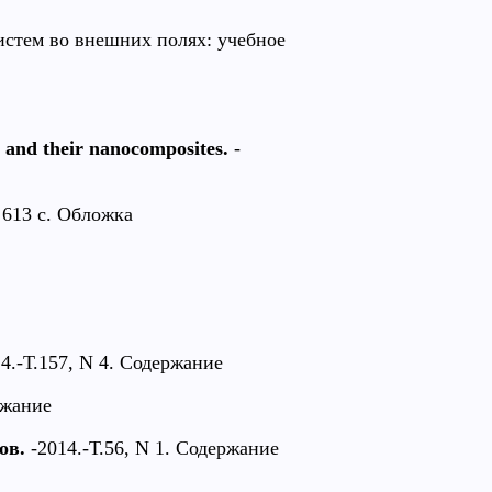
стем во внешних полях: учебное
 and their nanocomposites.
-
- 613 с. Обложка
4.-Т.157, N 4. Содержание
ржание
ов.
-2014.-Т.56, N 1. Содержание