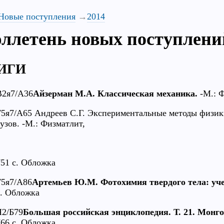
Новые поступления
2014
ллетень новых поступлени
ИГИ
В2я7/А36
Айзерман М.А. Классическая механика.
-М.: Ф
Г5я7/А65 Андреев С.Г. Экспериментальные методы физики
вузов. -М.: Физматлит,
751 с. Обложка
Г5я7/А86
Артемьев Ю.М. Фотохимия твердого тела: уче
с. Обложка
Я2/Б79
Большая российская энциклопедия. Т. 21. Мон
766 с. Обложка