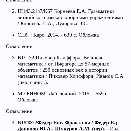
Ш143.21я7/К67 Корнеева Е.А. Грамматика
английского языка с опорными упражнениями
/ Корнеева Е.А., Дудорова Э.С.
СПб. : Каро, 2014. - 639 с. Обложка
Оглавление
В1/П32 Пиковер Клиффорд. Великая
математика : от Пифагора до 57-мерных
объектов : 250 основных вех в истории
математики / Пиковер Клиффорд; Иванов С.А.
(пер. с англ.).
М.: БИНОМ. Лаб. знаний, 2015. - 559 с.
Обложка
Оглавление
В18/Ф32
Федер Енс. Фракталы / Федер Е.;
Данилов Ю.А., Шукуров А.М. (пер).
- Изд.