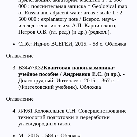
000 : пояснительная записка = Geological map
of Russia and adjacent water areas : scale 1 : 2
500 000 : explanatory note / Всерос. науч.-
исслед. геол. ин-т им. А.П. Карпинского;
Петров О.В. (гл. ред.) (и др.) (редкол.).
СПб.: Изд-во ВСЕГЕИ, 2015. - 58 с. Обложка
Оглавление
В34я7/К32
Квантовая наноплазмоника:
учебное пособие / Андрианов Е.С. (и др.).
-
Долгопрудный: Интеллект, 2015. - 367 с. -
(Физтеховский учебник). Обложка
Оглавление
Л/К61 Колокольцев С.Н. Совершенствование
технологий подготовки и переработки
углеводородных газов.
М., 2015. - 584 с. Обложка