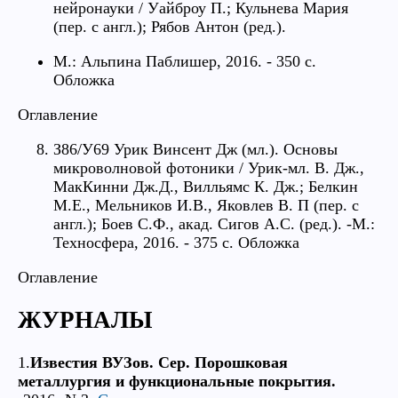
нейронауки / Уайброу П.; Кульнева Мария
(пер. с англ.); Рябов Антон (ред.).
М.: Альпина Паблишер, 2016. - 350 с.
Обложка
Оглавление
З86/У69 Урик Винсент Дж (мл.). Основы
микроволновой фотоники / Урик-мл. В. Дж.,
МакКинни Дж.Д., Вилльямс К. Дж.; Белкин
М.Е., Мельников И.В., Яковлев В. П (пер. с
англ.); Боев С.Ф., акад. Сигов А.С. (ред.). -М.:
Техносфера, 2016. - 375 с. Обложка
Оглавление
ЖУРНАЛЫ
1.
Известия ВУЗов. Сер. Порошковая
металлургия и функциональные покрытия.