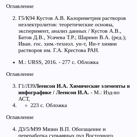
Оглавление
Г5/К94 Кустов А.В. Калориметрия растворов
неэлектролитов: теоретические основы,
эксперимент, анализ данных / Кустов А.В.,
Батов Д.В., Усачева Т.Р.; Шарнин В.А. (ред.);
Иван. гос. хим.-технол. ун-т, Ин-т химии
растворов им. Г.А. Крестова РАН.
М.: URSS, 2016. - 277 с. Обложка
Оглавление
Г1/Л39
Леенсон И.А. Химические элементы в
инфографике / Леенсон И.А.
- М.: Изд-во
АСТ,
223 с. Обложка
Оглавление
Д3/5/М99 Мязин В.П. Обогащение и
переработка сурьмяных руд Восточного