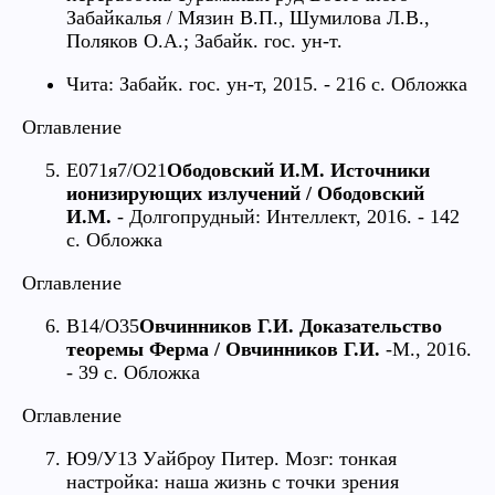
Забайкалья / Мязин В.П., Шумилова Л.В.,
Поляков О.А.; Забайк. гос. ун-т.
Чита: Забайк. гос. ун-т, 2015. - 216 с. Обложка
Оглавление
Е071я7/О21
Ободовский И.М. Источники
ионизирующих излучений / Ободовский
И.М.
- Долгопрудный: Интеллект, 2016. - 142
с. Обложка
Оглавление
В14/О35
Овчинников Г.И. Доказательство
теоремы Ферма / Овчинников Г.И.
-М., 2016.
- 39 с. Обложка
Оглавление
Ю9/У13 Уайброу Питер. Мозг: тонкая
настройка: наша жизнь с точки зрения