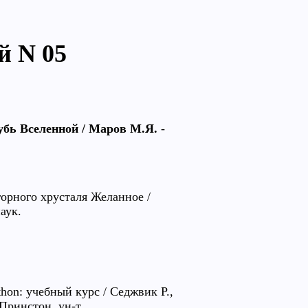
й N 05
убь Вселенной / Маров М.Я.
-
орного хрусталя Желанное /
аук.
on: учебный курс / Седжвик Р.,
 Принстон. ун-т.