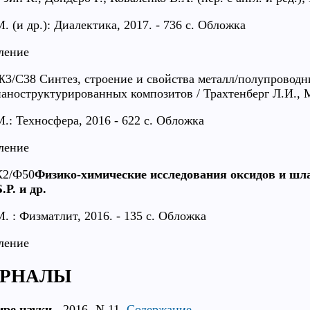
. (и др.): Диалектика, 2017. - 736 с. Обложка
ление
Ж3/С38 Синтез, строение и свойства металл/полупровод
наноструктурированных композитов / Трахтенберг Л.И., М
М.: Техносфера, 2016 - 622 с. Обложка
ление
К2/Ф50
Физико-химические исследования оксидов и шл
.Р. и др.
М. : Физматлит, 2016. - 135 с. Обложка
ление
РНАЛЫ
ире науки.
-2016.-N 11.
Содержание