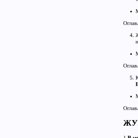
М
Оглав
Оглав
Б
Оглав
ЖУ
1.
В м