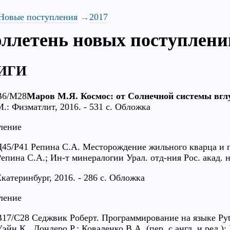
Новые поступления
2017
ллетень новых поступлени
ИГИ
В6/М28
Маров М.Я. Космос: от Солнечной системы вгл
М.: Физматлит, 2016. - 531 с. Обложка
ление
Д45/Р41 Репина С.А. Месторождение жильного кварца и г
Репина С.А.; Ин-т минералогии Урал. отд-ния Рос. акад. н
Екатеринбург, 2016. - 286 с. Обложка
ление
В17/С28 Седжвик Роберт. Программирование на языке Pyth
эйн К., Дондеро Р.; Коваленко В.А. (пер. с англ. и ред.);