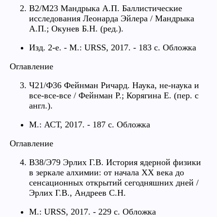
В2/М23 Мандрыка А.П. Баллистические
исследования Леонарда Эйлера / Мандрыка
А.П.; Окунев Б.Н. (ред.).
Изд. 2-е. - М.: URSS, 2017. - 183 с. Обложка
Оглавление
Ч21/Ф36 Фейнман Ричард. Наука, не-наука и
все-все-все / Фейнман Р.; Корягина Е. (пер. с
англ.).
М.: АСТ, 2017. - 187 с. Обложка
Оглавление
В38/Э79 Эрлих Г.В. История ядерной физики
в зеркале алхимии: от начала XX века до
сенсационных открытий сегодняшних дней /
Эрлих Г.В., Андреев С.Н.
М.: URSS, 2017. - 229 с. Обложка