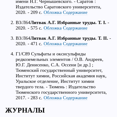
имени Н.Г. Чернышевского. - Саратов :
Издательство Саратовского университета,
2020. - 209 с.
Обложка
Содержание
В3/Л64
Литвак А.Г. Избранные труды. Т. I.
-
2020. - 575 с.
Обложка
Содержание
В3/Л64
Литвак А.Г. Избранные труды. Т. II.
-
2020. - 471 с.
Обложка
Содержание
Г1/С89 Сульфаты и оксисульфиды
редкоземельных элементов / О.В. Андреев,
Ю.Г. Денисенко, С.А. Оссени [и др.] ;
Тюменский государственный университет,
Институт химии, Российская академия наук,
Уральское отделение, Институт химии
твердого тела. - Тюмень : Издательство
Тюменского государственного университета,
2017. - 283 с.
Обложка
Содержание
ЖУРНАЛЫ