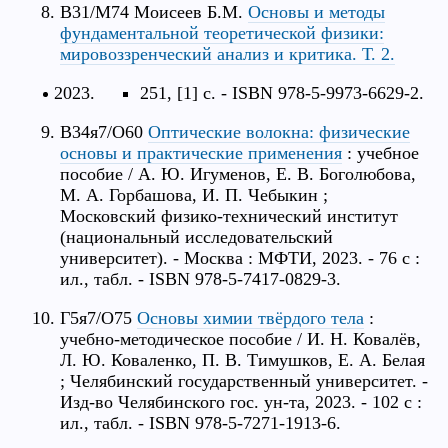
В31/М74 Моисеев Б.М.
Основы и методы
фундаментальной теоретической физики:
мировоззренческий анализ и критика. Т. 2.
251, [1] с. - ISBN 978-5-9973-6629-2.
В34я7/О60
Оптические волокна: физические
основы и практические применения
: учебное
пособие / А. Ю. Игуменов, Е. В. Боголюбова,
М. А. Горбашова, И. П. Чебыкин ;
Московский физико-технический институт
(национальный исследовательский
университет). - Москва : МФТИ, 2023. - 76 с :
ил., табл. - ISBN 978-5-7417-0829-3.
Г5я7/О75
Основы химии твёрдого тела
:
учебно-методическое пособие / И. Н. Ковалёв,
Л. Ю. Коваленко, П. В. Тимушков, Е. А. Белая
; Челябинский государственный университет. -
Изд-во Челябинского гос. ун-та, 2023. - 102 с :
ил., табл. - ISBN 978-5-7271-1913-6.