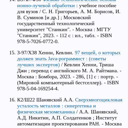
ионно-лучевой обработки
: учебное пособие
для вузов / С. Н. Григорьев, А. М. Борисов, И.
В. Суминов [и др.] ; Московский
государственный технологический
университет "Станкин". - Москва : МГТУ
"Станкин", 2023. - 112 с : ил., табл. - ISBN
978-5-7026-0772-0.
З-97/Х38 Хенни, Кевлин.
97 вещей, о которых
должен знать Java-рограммист : (советы
лучших экспертов)
/ Кевлин Хенни, Триша
Джи ; перевод с английского М. А. Райтмана. -
Москва : Бомбора, 2023. - 286, [1] с : портр. -
(Мировой компьютерный бестселлер). - ISBN
978-5-04-169254-4.
К2/Ш22 Шанявский А.А.
Сверхмногоцикловая
усталость металлов : синергетика и
физическая мезомеханика
/ А.А. Шанявский,
А.Д. Никитин, А.П. Солдатенков ; Институт
автоматизации проектирования РАН. - Москва