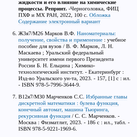
жидкости и его влияние на химические
процессы. Репринт.
-Черноголовка, ФИЦ
ПХФ и МХ РАН, 2022, 100 с.
Обложка
Содержание
электронный вариант
Ж3я7/М26 Марков В.Ф.
Наноматериалы:
получение, свойства и применение
: учебное
пособие для вузов / В. Ф. Марков, Л. Н.
Маскаева ; Уральский федеральный
университет имени первого Президента
России Б. Н. Ельцина ; Химико-
технологический институт. - Екатеринбург :
Изд-во Уральского ун-та, 2023. - 157, [1] с : ил.
- ISBN 978-5-7996-3644-9.
В12я7/М30 Марченков С.С.
Избранные главы
дискретной математики : булева функция,
конечный автомат, машина Тьюринга,
рекурсивная функция
/ С. С. Марченков. -
Москва : Физматлит, 2023. - 186 с : ил., табл. -
ISBN 978-5-9221-1969-6.