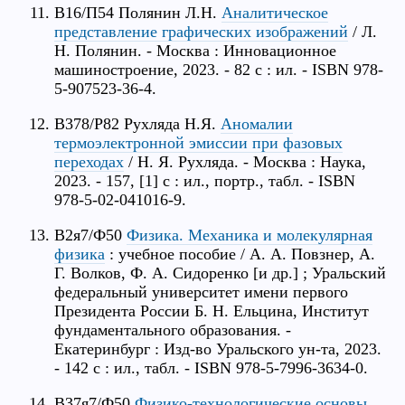
В16/П54 Полянин Л.Н.
Аналитическое
представление графических изображений
/ Л.
Н. Полянин. - Москва : Инновационное
машиностроение, 2023. - 82 с : ил. - ISBN 978-
5-907523-36-4.
В378/Р82 Рухляда Н.Я.
Аномалии
термоэлектронной эмиссии при фазовых
переходах
/ Н. Я. Рухляда. - Москва : Наука,
2023. - 157, [1] с : ил., портр., табл. - ISBN
978-5-02-041016-9.
В2я7/Ф50
Физика. Механика и молекулярная
физика
: учебное пособие / А. А. Повзнер, А.
Г. Волков, Ф. А. Сидоренко [и др.] ; Уральский
федеральный университет имени первого
Президента России Б. Н. Ельцина, Институт
фундаментального образования. -
Екатеринбург : Изд-во Уральского ун-та, 2023.
- 142 с : ил., табл. - ISBN 978-5-7996-3634-0.
В37я7/Ф50
Физико-технологические основы