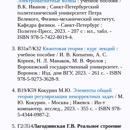
Электромагнитные волны
: учебное пособие /
В.К. Иванов ; Санкт-Петербургский
политехнический университет Петра
Великого, Физико-механический институт,
Кафедра физики. - Санкт-Петербург :
Политех-Пресс, 2023. - 207 с : ил., табл. -
ISBN 978-5-7422-8019-4.
В31я7/К32
Квантовая теория : курс лекций
:
учебное пособие / И. В. Копытин, А. С.
Корнев, Н. Л. Манаков, М. В. Фролов ;
Воронежский государственный университет. -
Воронеж : Изд. дом ВГУ, 2023. - 261 с. - ISBN
978-5-9273-3628-9.
В19/К59 Кокурин М.Ю.
Элементы общей
теории регуляризации некорректных задач
/ М.
Ю. Кокурин. - Москва ; Ижевск : Ин-т
компьютер. исслед., 2023. - 355 с. - ISBN 978-
5-4344-0987-2.
Г2/Л14
Лагодзинская Г.В. Реальное строение