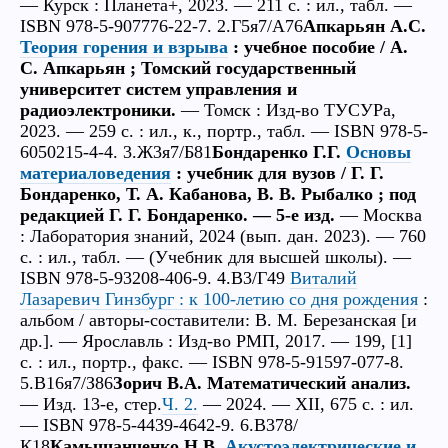
— Курск : Планета+, 2023. — 211 с. : ил., табл. —
ISBN 978-5-907776-22-7. 2.Г5я7/А76
Апкарьян А.С.
Теория горения и взрыва
: учебное пособие / А.
С. Апкарьян ; Томский государственный
университет систем управления и
радиоэлектроники.
— Томск : Изд-во ТУСУРа,
2023. — 259 с. : ил., к., портр., табл. — ISBN 978-5-
6050215-4-4. 3.Ж3я7/Б81
Бондаренко Г.Г.
Основы
материаловедения
: учебник для вузов / Г. Г.
Бондаренко, Т. А. Кабанова, В. В. Рыбалко ; под
редакцией Г. Г. Бондаренко. — 5-е изд.
— Москва
: Лаборатория знаний, 2024 (вып. дан. 2023). — 760
с. : ил., табл. — (Учебник для высшей школы). —
ISBN 978-5-93208-406-9. 4.В3/Г49
Виталий
Лазаревич Гинзбург : к 100-летию со дня рождения
:
альбом / авторы-составители: В. М. Березанская [и
др.]. — Ярославль : Изд-во РМП, 2017. — 199, [1]
с. : ил., портр., факс. — ISBN 978-5-91597-077-8.
5.В16я7/З86
Зорич В.А. Математический анализ.
— Изд. 13-е, стер.
Ч. 2.
— 2024. — XII, 675 с. : ил.
— ISBN 978-5-4439-4642-9. 6.В378/
К18
Камышанченко Н.В.
Акустоэлектрические и