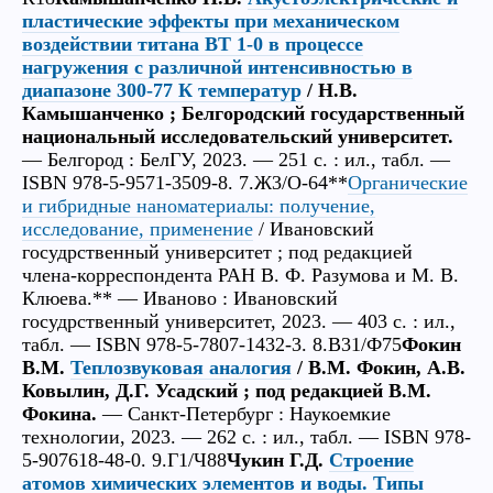
пластические эффекты при механическом
воздействии титана ВТ 1-0 в процессе
нагружения с различной интенсивностью в
диапазоне 300-77 К температур
/ Н.В.
Камышанченко ; Белгородский государственный
национальный исследовательский университет.
— Белгород : БелГУ, 2023. — 251 с. : ил., табл. —
ISBN 978-5-9571-3509-8. 7.Ж3/О-64**
Органические
и гибридные наноматериалы: получение,
исследование, применение
/ Ивановский
госудрственный университет ; под редакцией
члена-корреспондента РАН В. Ф. Разумова и М. В.
Клюева.** — Иваново : Ивановский
госудрственный университет, 2023. — 403 с. : ил.,
табл. — ISBN 978-5-7807-1432-3. 8.В31/Ф75
Фокин
В.М.
Теплозвуковая аналогия
/ В.М. Фокин, А.В.
Ковылин, Д.Г. Усадский ; под редакцией В.М.
Фокина.
— Санкт-Петербург : Наукоемкие
технологии, 2023. — 262 с. : ил., табл. — ISBN 978-
5-907618-48-0. 9.Г1/Ч88
Чукин Г.Д.
Строение
атомов химических элементов и воды. Типы