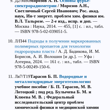
Д2/М80
Морозов А. Н.
Основы фурье-
спектрорадиометрии
/ Морозов А.Н.,
Светличный Сергей Иванович; Рос. акад.
наук, Ин-т энергет. проблем хим. физики им.
В.Л. Тальрозе. — 2-е изд., испр. и доп.
—
Москва : Наука, 2014. — 455, [1] с. : ил., табл.
— ISBN 978-5-02-039051-5.
Л/П44
Подходы в получении маркированных
полимерных пропантов для технологии
гидроразрыва пласта
/ А. Д. Бадикова, И. М.
Борисов, А. И. Волошин [и др.]. — Уфа :
Аэтерна, 2024. — 161 с. : ил., табл. — ISBN
978-5-00249-150-6.
Ля7/Т19
Тарасов Б. П.
Водородные и
металлогидридные энерготехнологии
:
учебное пособие / Б. П. Тарасов, М. В.
Лотоцкий ; под ред. Булычева Б. М. и
Клюева М. В. ; Федеральный
исследовательский центр проблем
химической физики и медицинской химии