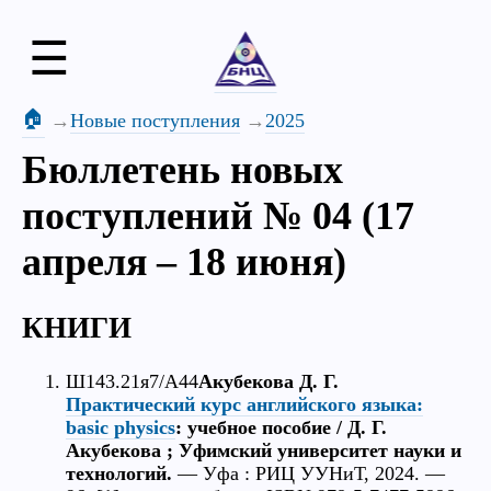
☰
🏠
Новые поступления
2025
Бюллетень новых
поступлений № 04 (17
апреля – 18 июня)
КНИГИ
Ш143.21я7/А44
Акубекова Д. Г.
Практический курс английского языка:
basic physics
: учебное пособие / Д. Г.
Акубекова ; Уфимский университет науки и
технологий.
— Уфа : РИЦ УУНиТ, 2024. —