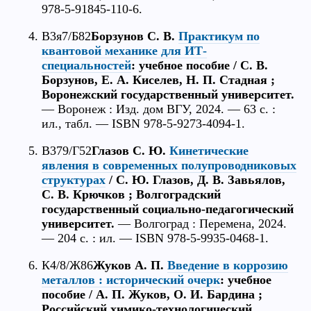
978-5-91845-110-6.
В3я7/Б82
Борзунов С. В.
Практикум по
квантовой механике для ИТ-
специальностей
: учебное пособие / С. В.
Борзунов, Е. А. Киселев, Н. П. Стадная ;
Воронежский государственный университет.
— Воронеж : Изд. дом ВГУ, 2024. — 63 с. :
ил., табл. — ISBN 978-5-9273-4094-1.
В379/Г52
Глазов С. Ю.
Кинетические
явления в современных полупроводниковых
структурах
/ С. Ю. Глазов, Д. В. Завьялов,
С. В. Крючков ; Волгоградский
государственный социально-педагогический
университет.
— Волгоград : Перемена, 2024.
— 204 с. : ил. — ISBN 978-5-9935-0468-1.
К4/8/Ж86
Жуков А. П.
Введение в коррозию
металлов : исторический очерк
: учебное
пособие / А. П. Жуков, О. И. Бардина ;
Российский химико-технологический