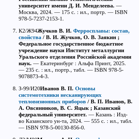
университет имени Д. И. Менделеева.
—
Москва, 2024. — 175 с. : ил., портр. — ISBN
978-5-7237-2153-1.
К2/Ж94
Жучков В. И.
Ферросплавы: состав,
свойства
/ В. И. Жучков, О. В. Заякин ;
Федеральное государственное бюджетное
учреждение науки Институт металлургии
Уральского отделения Российской академии
наук.
— Екатеринбург : Альфа Принт, 2025.
— 235 с. : ил., портр., табл. — ISBN 978-5-
9078873-4-3.
З-99/И20
Иванов В. П.
Основы
системотехники несканирующих
тепловизионных приборов
/ В. П. Иванов, В.
А. Овсянников, В. С. Яцык ; Казанский
федеральный университет.
— Казань : Изд-
во Казанского ун-та, 2024. — 555 с. : ил., табл.
— ISBN 978-5-00130-856-0.