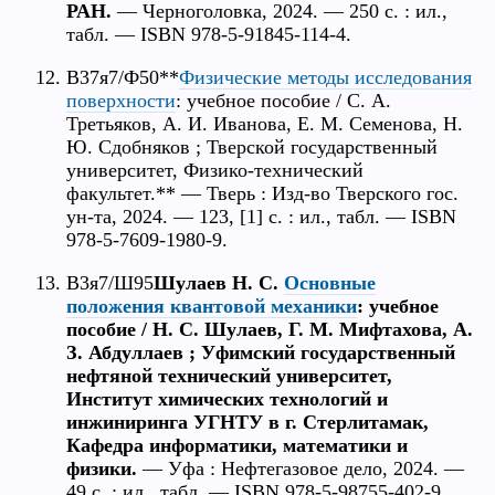
РАН.
— Черноголовка, 2024. — 250 с. : ил.,
табл. — ISBN 978-5-91845-114-4.
В37я7/Ф50**
Физические методы исследования
поверхности
: учебное пособие / С. А.
Третьяков, А. И. Иванова, Е. М. Семенова, Н.
Ю. Сдобняков ; Тверской государственный
университет, Физико-технический
факультет.** — Тверь : Изд-во Тверского гос.
ун-та, 2024. — 123, [1] с. : ил., табл. — ISBN
978-5-7609-1980-9.
В3я7/Ш95
Шулаев Н. С.
Основные
положения квантовой механики
: учебное
пособие / Н. С. Шулаев, Г. М. Мифтахова, А.
З. Абдуллаев ; Уфимский государственный
нефтяной технический университет,
Институт химических технологий и
инжиниринга УГНТУ в г. Стерлитамак,
Кафедра информатики, математики и
физики.
— Уфа : Нефтегазовое дело, 2024. —
49 с. : ил., табл. — ISBN 978-5-98755-402-9.