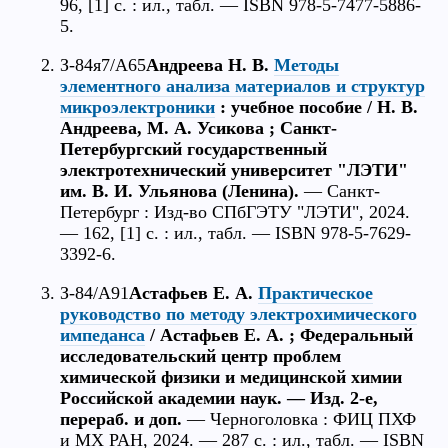
96, [1] с. : ил., табл. — ISBN 978-5-7477-5886-
5.
З-84я7/А65
Андреева Н. В.
Методы
элементного анализа материалов и структур
микроэлектроники
: учебное пособие / Н. В.
Андреева, М. А. Усикова ; Санкт-
Петербургский государственный
электротехнический университет "ЛЭТИ"
им. В. И. Ульянова (Ленина).
— Санкт-
Петербург : Изд-во СПбГЭТУ "ЛЭТИ", 2024.
— 162, [1] с. : ил., табл. — ISBN 978-5-7629-
3392-6.
З-84/А91
Астафьев Е. А.
Практическое
руководство по методу электрохимического
импеданса
/ Астафьев Е. А. ; Федеральный
исследовательский центр проблем
химической физики и медицинской химии
Российской академии наук. — Изд. 2-е,
перераб. и доп.
— Черноголовка : ФИЦ ПХФ
и МХ РАН, 2024. — 287 с. : ил., табл. — ISBN