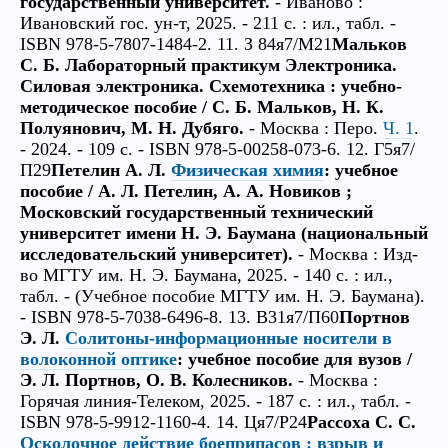
государственный университет.
- Иваново :
Ивановский гос. ун-т, 2025. - 211 с. : ил., табл. -
ISBN 978-5-7807-1484-2. 11. З 84я7/М21
Мальков
С. Б. Лабораторный практикум Электроника.
Силовая электроника. Схемотехника : учебно-
методическое пособие / С. Б. Мальков, Н. К.
Полуянович, М. Н. Дубяго.
- Москва : Перо.
Ч. 1
.
- 2024. - 109 с. - ISBN 978-5-00258-073-6. 12. Г5я7/
П29
Петелин А. Л.
Физическая химия
: учебное
пособие / А. Л. Петелин, А. А. Новиков ;
Московский государственный технический
университет имени Н. Э. Баумана (национальный
исследовательский университет).
- Москва : Изд-
во МГТУ им. Н. Э. Баумана, 2025. - 140 с. : ил.,
табл. - (Учебное пособие МГТУ им. Н. Э. Баумана).
- ISBN 978-5-7038-6496-8. 13. В31я7/П60
Портнов
Э. Л.
Солитоны-информационные носители в
волоконной оптике
: учебное пособие для вузов /
Э. Л. Портнов, О. В. Колесников.
- Москва :
Горячая линия-Телеком, 2025. - 187 с. : ил., табл. -
ISBN 978-5-9912-1160-4. 14. Ця7/Р24
Рассоха С. С.
Осколочное действие боеприпасов : взрыв и