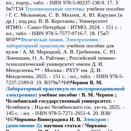
ил., портр., табл. - ISBN 978-5-00237-138-9. 17. З
9я7/Т34
Тепловизионные системы
: учебное пособие
/ Г. С. Мельников, С. В. Михеев, А. Ю. Карузин [и
др.] ; под ред. В. В. Коротаева ; Университет
ИТМО. - Санкт-Петербург : ИТМО, 2024. - 151 с. :
ил., табл. - ISBN 978-5-7577-0716-7. 18. Г5я7/
Ф50**
Физическая химия. Электрохимия :
лабораторный практикум
: учебное пособие для
вузов / А. М. Мерецкий, А. В. Гребенник, С. Ю.
Левчишин, О. А. Райтман ; Российский химико-
технологический университет имени Д. И.
Менделеева.** - Москва : РХТУ им. Д. И.
Менделеева, 2025. - 151 с. : ил., табл. - ISBN 978-5-
7237-2189-0. 19. В379я7/Ч49
Чернов В. М.
Лабораторный практикум по полупроводниковой
электронике
: учебное пособие / В. М. Чернов ;
Челябинский государственный университет.
-
Челябинск : Изд-во Челябинского гос. ун-та, 2025. -
145 с. : ил. - ISBN 978-5-7271-2051-4. 20. В38/
Ч65
Чиркина-Виноградова И. В.
Электрон :
(дополнение 2)
: научная статья / Чиркина-