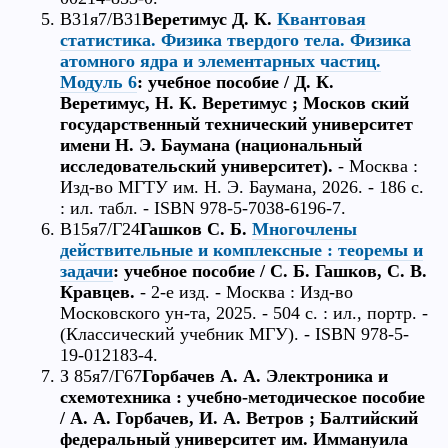
В31я7/В31
Веретимус Д. К.
Квантовая
статистика. Физика твердого тела. Физика
атомного ядра и элементарных частиц.
Модуль 6
: учебное пособие / Д. К.
Веретимус, Н. К. Веретимус ; Москов ский
государственный технический университет
имени Н. Э. Баумана (национальный
исследовательский университет).
- Москва :
Изд-во МГТУ им. Н. Э. Баумана, 2026. - 186 с.
: ил. табл. - ISBN 978-5-7038-6196-7.
В15я7/Г24
Гашков С. Б.
Многочлены
действительные и комплексные : теоремы и
задачи
: учебное пособие / С. Б. Гашков, С. В.
Кравцев.
- 2-е изд. - Москва : Изд-во
Московского ун-та, 2025. - 504 с. : ил., портр. -
(Классический учебник МГУ). - ISBN 978-5-
19-012183-4.
З 85я7/Г67
Горбачев А. А. Электроника и
схемотехника : учебно-методическое пособие
/ А. А. Горбачев, И. А. Ветров ; Балтийский
федеральный университет им. Иммануила