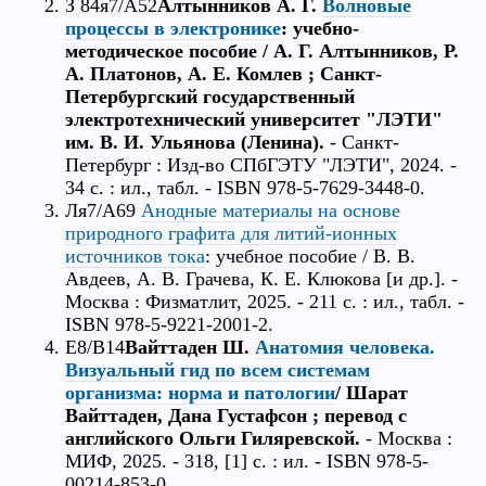
З 84я7/А52
Алтынников А. Г.
Волновые
процессы в электронике
: учебно-
методическое пособие / А. Г. Алтынников, Р.
А. Платонов, А. Е. Комлев ; Санкт-
Петербургский государственный
электротехнический университет "ЛЭТИ"
им. В. И. Ульянова (Ленина).
- Санкт-
Петербург : Изд-во СПбГЭТУ "ЛЭТИ", 2024. -
34 с. : ил., табл. - ISBN 978-5-7629-3448-0.
Ля7/А69
Анодные материалы на основе
природного графита для литий-ионных
источников тока
: учебное пособие / В. В.
Авдеев, А. В. Грачева, К. Е. Клюкова [и др.]. -
Москва : Физматлит, 2025. - 211 с. : ил., табл. -
ISBN 978-5-9221-2001-2.
Е8/В14
Вайттаден Ш.
Анатомия человека.
Визуальный гид по всем системам
организма: норма и патологии
/ Шарат
Вайттаден, Дана Густафсон ; перевод с
английского Ольги Гиляревской.
- Москва :
МИФ, 2025. - 318, [1] с. : ил. - ISBN 978-5-
00214-853-0.