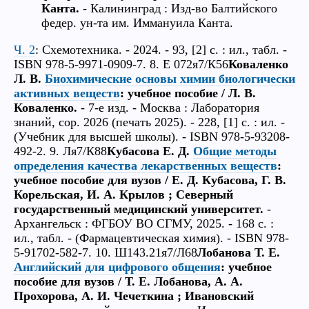
Канта.
- Калининград : Изд-во Балтийского
федер. ун-та им. Иммануила Канта.
Ч. 2
: Схемотехника. - 2024. - 93, [2] с. : ил., табл. -
ISBN 978-5-9971-0909-7. 8. Е 072я7/К56
Коваленко
Л. В.
Биохимические основы химии биологически
активных веществ
: учебное пособие / Л. В.
Коваленко.
- 7-е изд. - Москва : Лаборатория
знаний, cop. 2026 (печать 2025). - 228, [1] с. : ил. -
(Учебник для высшей школы). - ISBN 978-5-93208-
492-2. 9. Ля7/К88
Кубасова Е. Д.
Общие методы
определения качества лекарственных веществ
:
учебное пособие для вузов / Е. Д. Кубасова, Г. В.
Корельская, И. А. Крылов ; Северный
государственный медицинский университет.
-
Архангельск : ФГБОУ ВО СГМУ, 2025. - 168 с. :
ил., табл. - (Фармацевтическая химия). - ISBN 978-
5-91702-582-7. 10. Ш143.21я7/Л68
Лобанова Т. Е.
Английский для цифрового общения
: учебное
пособие для вузов / Т. Е. Лобанова, А. А.
Прохорова, А. И. Чечеткина ; Ивановский