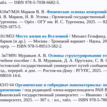
табл. — ISBN 978-5-7038-6682-5.
Ж10я7/М26 Марков В. В.
Физические основы измерений
В. В. Марков, Н. В. Углова ; Орловский государственный
Тургенева. — Орёл : ОГУ им. И. С. Тургенева, 2025. — 82 
9929-1875-5.
Е01/М53
Место жизни во Вселенной
/ Михаил Гельфанд,
арков [и др.]. — Москва : Троицкий вариант - Наука, 2025.
портр. — ISBN 978-5-89513-582-2.
З 3я7/М91 Муравьев А. В.
Основы структурирования те
учебное пособие / А. В. Муравьев, Д. А. Прутских, С. В.
Ростовский государственный университет путей сообще
изд., перераб. и доп. — Ростов-на-Дону : РГУПС, 2025. — 
908010-14-6.
Ж3/О 64
Органические и гибридные наноматериалы: по
применение
/ под редакцией члена-корреспондента РАН В
Ивановский государственный университет. — Иваново : 
ниверситет, 2025. — 307 с. : ил., табл. — ISBN 978-5-780