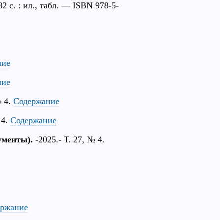
 с. : ил., табл. — ISBN 978-5-
ние
ние
№ 4.
Содержание
 4.
Содержание
ументы).
-2025.- Т. 27, № 4.
ержание