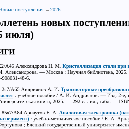
Новые поступления
2026
ллетень новых поступлени
15 июля)
ИГИ
К2/А46 Александрова Н. М.
Кристаллизация стали при 
М. Александрова. — Москва : Научная библиотека, 2025. —
5-908031-48-6.
З 2я7/А65 Андриянов А. И.
Транзисторные преобразоват
расчет
: учебное пособие / А. И. Андриянов. — Изд. 2-е, 
Университетская книга, 2025. — 292 с. : ил., табл. — ISB
З 85я7/А84 Арнаутов Е. А.
Аналоговая электроника (на
эксперимент)
: учебно-методическое пособие / Е. А. Арна
Фортунова ; Елецкий государственный университет имени