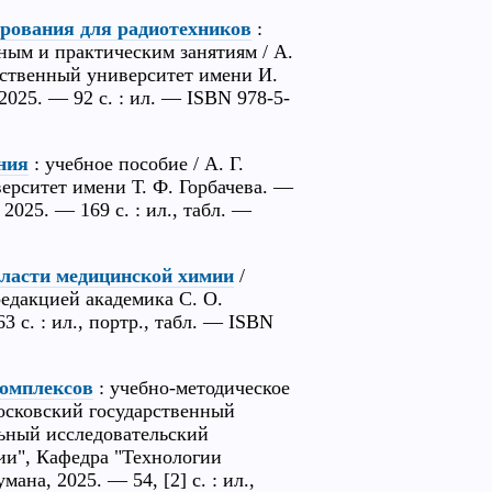
рования для радиотехников
:
ным и практическим занятиям / А.
арственный университет имени И.
2025. — 92 с. : ил. — ISBN 978-5-
ния
: учебное пособие / А. Г.
ерситет имени Т. Ф. Горбачева. —
 2025. — 169 с. : ил., табл. —
бласти медицинской химии
/
редакцией академика С. О.
 с. : ил., портр., табл. — ISBN
комплексов
: учебно-методическое
Московский государственный
льный исследовательский
ии", Кафедра "Технологии
на, 2025. — 54, [2] с. : ил.,