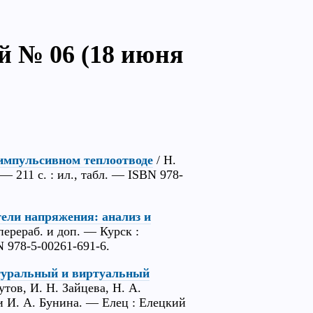
й № 06 (18 июня
импульсивном теплоотводе
/ Н.
 211 с. : ил., табл. — ISBN 978-
ели напряжения: анализ и
перераб. и доп. — Курск :
N 978-5-00261-691-6.
туральный и виртуальный
утов, И. Н. Зайцева, Н. А.
 И. А. Бунина. — Елец : Елецкий