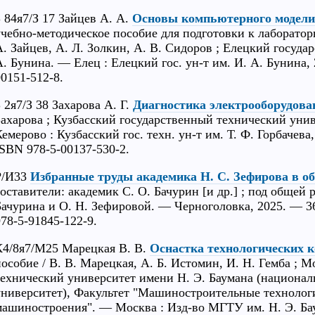
З 84я7/З 17 Зайцев А. А.
Основы компьютерного модели
учебно-методическое пособие для подготовки к лаборатор
А. Зайцев, А. Л. Золкин, А. В. Сидоров ; Елецкий госуд
А. Бунина. — Елец : Елецкий гос. ун-т им. И. А. Бунина, 
00151-512-8.
 2я7/З 38 Захарова А. Г.
Диагностика электрооборудова
Захарова ; Кузбасский государственный технический унив
емерово : Кузбасский гос. техн. ун-т им. Т. Ф. Горбачева,
ISBN 978-5-00137-530-2.
Р/И33
Избранные труды академика Н. С. Зефирова в о
составители: академик С. О. Бачурин [и др.] ; под общей 
Бачурина и О. Н. Зефировой. — Черноголовка, 2025. — 363
978-5-91845-122-9.
К4/8я7/М25 Марецкая В. В.
Оснастка технологических 
пособие / В. В. Марецкая, А. Б. Истомин, И. Н. Гемба ; 
технический университет имени Н. Э. Баумана (национа
университет), Факультет "Машиностроительные технолог
машиностроения". — Москва : Изд-во МГТУ им. Н. Э. Баума