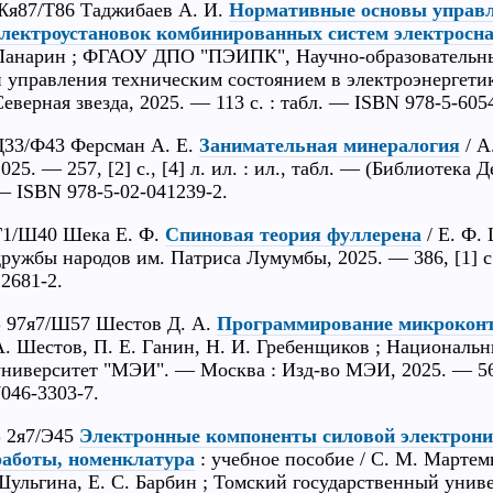
Жя87/Т86 Таджибаев А. И.
Нормативные основы управл
электроустановок комбинированных систем электросн
Панарин ; ФГАОУ ДПО "ПЭИПК", Научно-образовательны
и управления техническим состоянием в электроэнергетик
Северная звезда, 2025. — 113 с. : табл. — ISBN 978-5-605
Д33/Ф43 Ферсман А. Е.
Занимательная минералогия
/ А
025. — 257, [2] с., [4] л. ил. : ил., табл. — (Библиотека
— ISBN 978-5-02-041239-2.
Г1/Ш40 Шека Е. Ф.
Спиновая теория фуллерена
/ Е. Ф.
дружбы народов им. Патриса Лумумбы, 2025. — 386, [1] с.
12681-2.
З 97я7/Ш57 Шестов Д. А.
Программирование микрокон
А. Шестов, П. Е. Ганин, Н. И. Гребенщиков ; Националь
университет "МЭИ". — Москва : Изд-во МЭИ, 2025. — 56 с
7046-3303-7.
З 2я7/Э45
Электронные компоненты силовой электрони
работы, номенклатура
: учебное пособие / С. М. Мартем
Шульгина, Е. С. Барбин ; Томский государственный унив