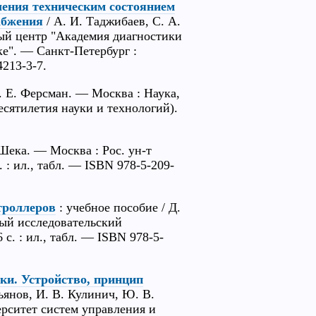
ения техническим состоянием
абжения
/ А. И. Таджибаев, С. А.
й центр "Академия диагностики
е". — Санкт-Петербург :
4213-3-7.
. Е. Ферсман. — Москва : Наука,
 Десятилетия науки и технологий).
 Шека. — Москва : Рос. ун-т
 : ил., табл. — ISBN 978-5-209-
троллеров
: учебное пособие / Д.
ный исследовательский
. : ил., табл. — ISBN 978-5-
ки. Устройство, принцип
ьянов, И. В. Кулинич, Ю. В.
ерситет систем управления и