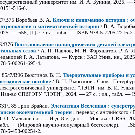
государственный университет им. И. А. Бунина, 2025. — 84
00151-516-6.
Е7/В75 Воробьев В. А.
Ключи к пониманию истории : о
антропологии и математической истории
/ В. А. Вороб
025. — 658, [1] с. : ил., табл. — ISBN 978-5-7205-2216-2.
Ж/В76
Восстановление цилиндрических деталей элект
стальных сеток
/ А. П. Павлов, М. Н. Фархшатов, Р. А. Л
редакцией Р. А. Латыпова. — Курск : ЗАО Унив. кн., 2025.
978-5-00261-695-4.
З 85я7/В96 Вьюгинов В. Н.
Твердотельные приборы и ус
методическое пособие
/ В. Н. Вьюгинов ; Санкт-Петербу
электротехнический университет "ЛЭТИ" им. В. И. Ульян
: Изд-во СПбГЭТУ "ЛЭТИ", 2024. — 27 с. : ил., табл. — I
В31/Г85 Грин Брайан.
Элегантная Вселенная : суперстр
поиски окончательной теории
: перевод с английского /
В. О. Малышенко. — Изд. 8-е, доп. — Москва : URSS, 2026 
табл. — (Мировой научно-популярный бестселлер). — IS
978-5-453-00254-2.