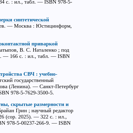
 с. : ил., табл. — ISBN 978-5-
черки синтетической
ьев. — Москва : Юстицинформ,
роконтактной приваркой
атыпов, В. С. Наталенко ; под
 — 166 с. : ил., табл. — ISBN
тройства СВЧ : учебно-
ргский государственный
ова (Ленина). — Санкт-Петербург
SBN 978-5-7629-3500-5.
уны, скрытые размерности и
 Брайан Грин ; научный редактор
(cop. 2025). — 322 с. : ил.,
BN 978-5-00237-266-9. — ISBN