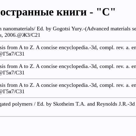
остранные книги - "C"
 nanomaterials/ Ed. by Gogotsi Yury.-(Advanced materials ser
is, 2006.@Ж3/С21
sis from A to Z. A concise encyclopedia.-3d, compl. rev. a. e
@Г5я7/C31
sis from A to Z. A concise encyclopedia.-3d, compl. rev. a. e
@Г5я7/C31
sis from A to Z. A concise encyclopedia.-3d, compl. rev. a. e
@Г5я7/C31
ated polymers / Ed. by Skotheim T.A. and Reynolds J.R.-3d