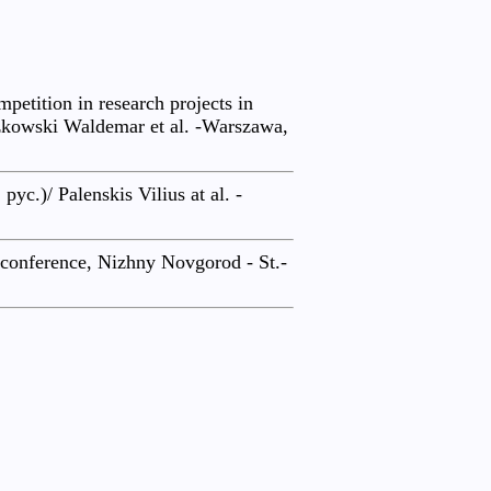
mpetition in research projects in
zkowski Waldemar et al. -Warszawa,
с.)/ Palenskis Vilius at al. -
l conference, Nizhny Novgorod - St.-