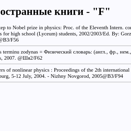
остранные книги - "F"
step to Nobel prize in physics: Proc. of the Eleventh Intern. co
s for high school (Lyceum) students, 2002/2003/Ed. By: Gor
@B3/F56
s terminu zodynas = Физический словарь: (англ., фр., нем., ру
us, 2007. @Шя2/F62
ers of nonlinear physics : Proceedings of the 2th internationa
burg, 5-12 July, 2004. - Nizhny Novgorod, 2005@В3/F94