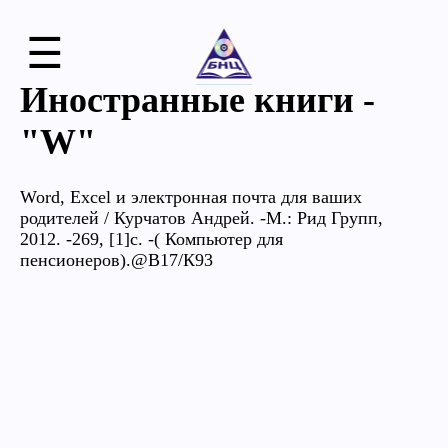
☰
Иностранные книги -
"W"
Word, Excel и электронная почта для ваших
родителей / Курчатов Андрей. -М.: Рид Групп,
2012. -269, [1]с. -( Компьютер для
пенсионеров).@В17/К93