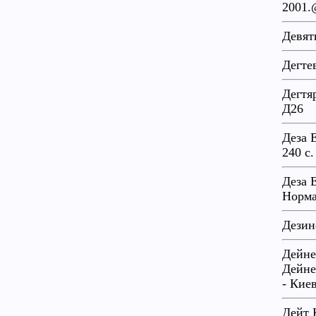
2001.
Девят
Дегте
Дегтя
Д26
Деза 
240 с
Деза 
Норма
Дезин
Дейне
Дейне
- Кие
Дейт 