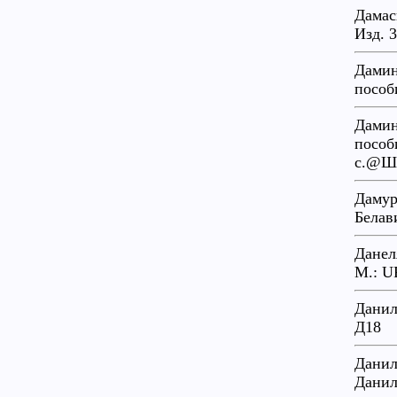
Дамас
Изд. 3
Дамин
пособ
Дамин
пособи
с.@Ш1
Дамур
Белав
Данел
М.: U
Данил
Д18
Данил
Данил