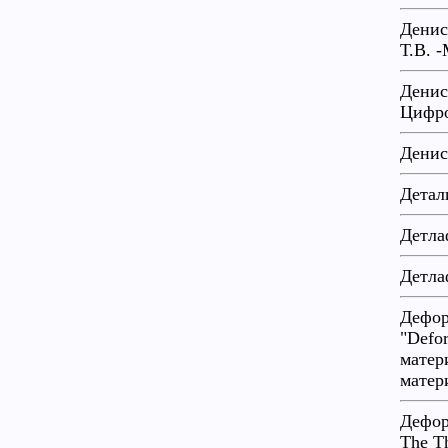
Денис
Т.В. 
Денис
Цифро
Денис
Детал
Детла
Детла
Дефор
"Defor
матер
матер
Дефор
The Th