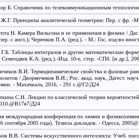
ор Б. Справочник по телекоммуникационным технологиям
 Ж.Г. Принципы аналитической геометрии: Пер. с фр. -
упта Н. Камера Вильсона и ее применения в физике / Дас
пер. с англ.); Черенков П.А. (ред.). - М.: Гос. изд-во ино
 Г.Б. Таблицы интегралов и другие математические формул
; Семендяев К.А. (ред.).-Изд. 10-е, стер. -СПб. [и др.], 
нчиков В.И. Термодинамические свойства и фазовые рав
ролитов / Дворянчиков В.И.; Рос. акад. наук, Дагест. нау
рмии. - Махачкала, 2016. - 291 с.@Г2/Д24
ткина С.Н. Лекции по классической теории вероятностей
2010.@В17я7/Д24
ая международная конференция по химии и физикохимии
 16 сентября 2005 года). Тезисы докладов. - Одесса, 2005
ков В.В. Системы искусственного интеллекта: Учеб. посо