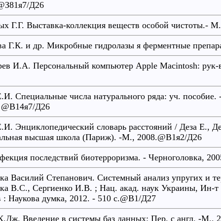
@З81я7/Д26
ых Г.Г. Выставка-коллекция веществ особой чистоты.- М
ва Г.К. и др. Микробные гидролазы я ферментные препар
рев И.А. Персональный компьютер Apple Macintosh: рук-в
Е.И. Специальные числа натурального ряда: уч. пособие. -
. @В14я7/Д26
Е.И. Энциклопедический словарь расстояний / Деза Е., Дез
льная высшая школа (Париж). -М., 2008.@В1я2/Д26
фекция последствий биотерроризма. - Черноголовка, 20
ка Василий Степанович. Системный анализ упругих и те
ка В.С., Сергиенко И.В. ; Нац. акад. наук Украины, Ин-
в : Наукова думка, 2012. - 510 c.@В1/Д27
К.Дж. Введение в системы баз данных: Пер. с англ. -М.,