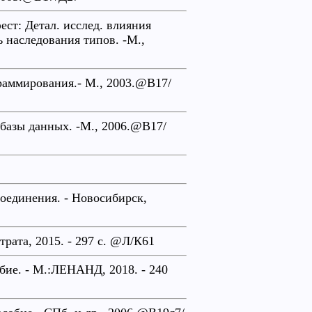
ст: Детал. исслед. влияния
 наследования типов. -М.,
раммирования.- М., 2003.@В17/
 базы данных. -М., 2006.@В17/
оединения. - Новосибирск,
рата, 2015. - 297 с. @Л/К61
бие. - М.:ЛЕНАНД, 2018. - 240