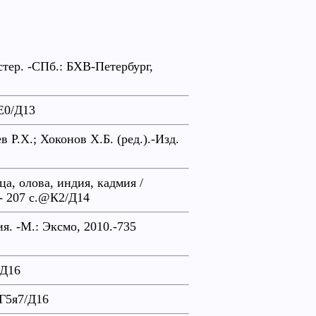
стер. -СПб.: БХВ-Петербург,
@Е0/Д13
Р.Х.; Хоконов Х.Б. (ред.).-Изд.
а, олова, индия, кадмия /
 - 207 с.@К2/Д14
я. -М.: Эксмо, 2010.-735
/Д16
@Г5я7/Д16