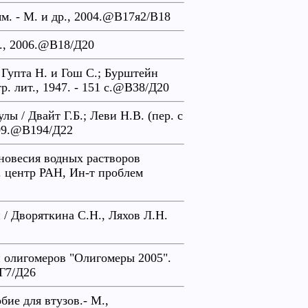
. - М. и др., 2004.@В17я2/В18
М., 2006.@В18/Д20
 Гупта Н. и Гош С.; Бурштейн
стр. лит., 1947. - 151 с.@В38/Д20
ы / Двайт Г.Б.; Леви Н.В. (пер. с
2009.@В194/Д22
новесия водных растворов
ч. центр РАН, Ин-т проблем
 / Дворяткина С.Н., Ляхов Л.Н.
 олигомеров "Олигомеры 2005".
@Г7/Д26
бие для втузов.- М.,