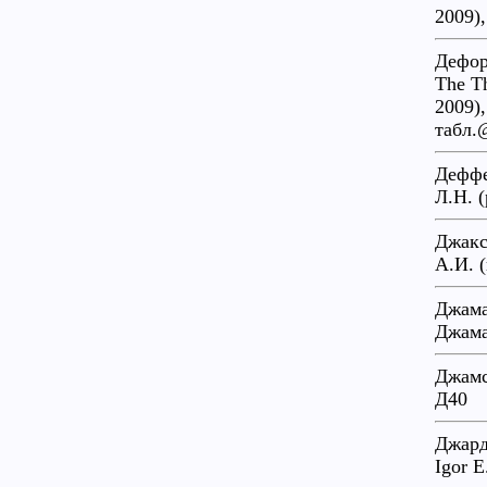
2009),
Дефор
The Th
2009),
табл.
Деффе
Л.Н. 
Джакс
А.И. (
Джама
Джама
Джамс
Д40
Джарди
Igor E