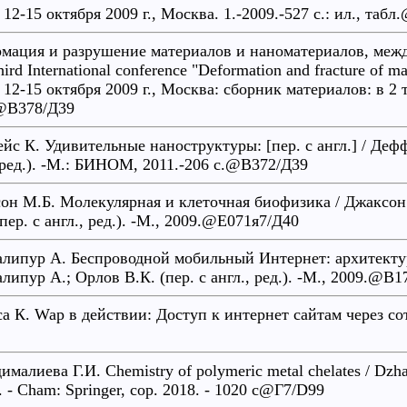
 12-15 октября 2009 г., Москва. 1.-2009.-527 с.: ил., таб
мация и разрушение материалов и наноматериалов, между
ird International conference "Deformation and fracture of 
 12-15 октября 2009 г., Москва: сборник материалов: в 2 т. 
@В378/Д39
йс К. Удивительные наноструктуры: [пер. c англ.] / Деф
(ред.). -М.: БИНОМ, 2011.-206 с.@В372/Д39
он М.Б. Молекулярная и клеточная биофизика / Джаксон
пер. с англ., ред.). -М., 2009.@Е071я7/Д40
липур А. Беспроводной мобильный Интернет: архитектур
липур А.; Орлов В.К. (пер. с англ., ред.). -М., 2009.@В1
а К. Wap в действии: Доступ к интернет сайтам через с
малиева Г.И. Chemistry of polymeric metal chelates / Dzha
. - Cham: Springer, cop. 2018. - 1020 c@Г7/D99