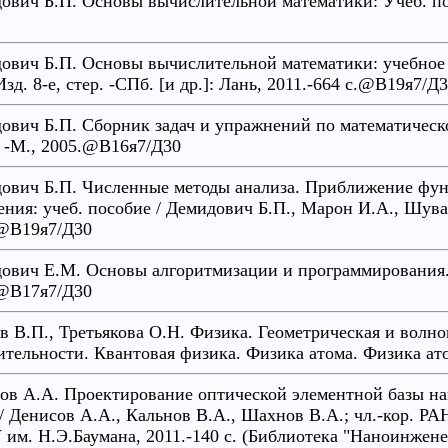
ович Б.П. Основы вычислительной математики: Учеб. пос
ович Б.П. Основы вычислительной математики: учебное 
зд. 8-е, стер. -СПб. [и др.]: Лань, 2011.-664 с.@В19я7/Д
ович Б.П. Сборник задач и упражнений по математическ
. -М., 2005.@В16я7/Д30
ович Б.П. Численные методы анализа. Приближение фу
ения: учеб. пособие / Демидович Б.П., Марон И.А., Шувало
@В19я7/Д30
ович Е.М. Основы алгоритмизации и программирования. 
@В17я7/Д30
в В.П., Третьякова О.Н. Физика. Геометрическая и волн
ительности. Квантовая физика. Физика атома. Физика ат
ов А.А. Проектирование оптической элементной базы на
 / Денисов А.А., Кальнов В.А., Шахнов В.А.; чл.-кор. РА
им. Н.Э.Баумана, 2011.-140 с. (Библиотека "Наноинжен