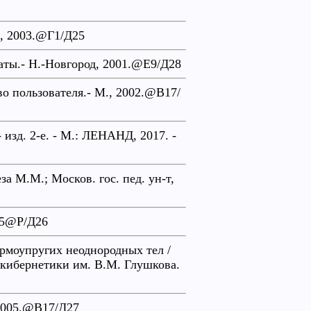
., 2003.@Г1/Д25
аты.- Н.-Новгород, 2001.@Е9/Д28
о пользователя.- М., 2002.@В17/
 изд. 2-е. - М.: ЛЕНАНД, 2017. -
а М.М.; Москов. гос. пед. ун-т,
05@Р/Д26
рмоупругих неоднородных тел /
т кибернетики им. В.М. Глушкова.
 2005.@В17/Д27