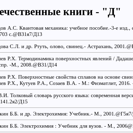
ечественные книги - "Д"
ов А.С. Квантовая механика: учебное пособие.-3-е изд., 
-703 с.@В31я7/Д13
ова С.Л. и др. Ртуть, олово, свинец.- Астрахань, 2001.
ев Р.Х. Термодинамика поверхностных явлений / Дадашев 
испр. -М., 2008.@В31/Д14
ев Р.Х. Поверхностные свойства сплавов на основе свинц
ев Р.Х., Кутуев Р.А., Созаев В.А. - М.: Физматлит, 2016.
В.И. Толковый словарь русского языка: современная верси
41.2я2/Д15
кин Б.Б. и др. Электрохимия: Учебник.- М., 2001.@Г5я7
кин Б.Б. Электрохимия : Учебник для вузов. - М., 2006