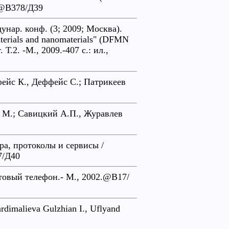
л.@В378/Д39
нар. конф. (3; 2009; Москва).
materials and nanomaterials" (DFMN
Т.2. -М., 2009.-407 с.: ил.,
фейс К., Деффейс С.; Патрикеев
 М.; Савицкий А.П., Журавлев
а, протоколы и сервисы /
7/Д40
отовый телефон.- М., 2002.@В17/
rdimalieva Gulzhian I., Uflyand