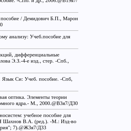
обие. -СПб. и др., 2006.@В19я7/
пособие / Демидович Б.П., Марон
30
ому анализу: Учеб.пособие для
нкций, дифференциальные
ва Э.З.-4-е изд., стер. -Спб.,
Язык Си: Учеб. пособие. -Спб,
овая оптика. Элементы теории
омного ядра.- М., 2000.@В3я7/Д30
носистем: учебное пособие для
Н Шахнов В.А. (ред.). -М.: Изд-во
ерия"; 7).@Ж3я7/Д33