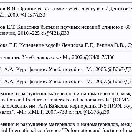
ов В.Я. Органическая химия: учеб. для вузов. / Денисов
-М., 2009.@Г1я7/Д33
ов Е.Т. Кинетика бытия и научных исканий длиною в 80 
вичок, 2010.-225 с.@Ч21/Д33
ова Е.Г. Исцеление водой/ Денисова Е.Г., Репина О.В., 
и машин: Учеб. для вузов.- М., 2002.@К4/8я7/Д38
ф А.А. Курс физики: Учеб. пособие. -М., 2005.@В3я7/Д3
ф А.А. Курс физики: Учеб. пособие. -М., 2007.@В3я7/Д3
мация и разрушение материалов и наноматериалов, между
mation and fracture of materials and nanomaterials" (DFM
иаловедения им. А.А.Байкова, корпорация INSTRON, жу
иалов". -М.: ИМЕТ, 2007.-733 с.: ил.@В378/Д39
мация и разрушение материалов и наноматериалов, между
ird International conference "Deformation and fracture of 