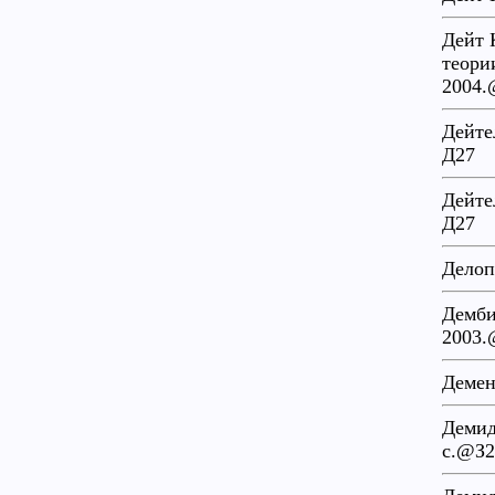
Дейт 
теори
2004.
Дейте
Д27
Дейте
Д27
Делоп
Демби
2003.
Демен
Демид
с.@З2