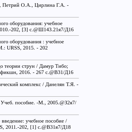
, Петрий О.А., Цирлина Г.А. -
ого оборудования: учебное
2010.-202, [3] с.@Ш143.21я7/Д16
ого оборудования : учебное
М.: URSS, 2015. - 202
о теории струн / Дамур Тибо;
н-фикшн, 2016. - 267 с.@В31/Д16
ический комплекс / Данелян Т.Я. -
Учеб. пособие. -М., 2005.@З2я7/
введение: учебное пособие /
S, 2011.-202, [1] с.@В31я7/Д18