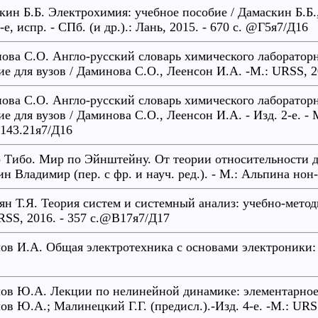
кин Б.Б. Электрохимия: учебное пособие / Дамаскин Б.Б.
-е, испр. - СПб. (и др.).: Лань, 2015. - 670 с. @Г5я7/Д16
ова С.О. Англо-русский словарь химического лабораторн
ие для вузов / Даминова С.О., Леенсон И.А. -М.: URSS, 
ова С.О. Англо-русский словарь химического лабораторн
е для вузов / Даминова С.О., Леенсон И.А. - Изд. 2-е. - 
43.21я7/Д16
 Тибо. Мир по Эйнштейну. От теории относительности д
ин Владимир (пер. с фр. и науч. ред.). - М.: Альпина но
ян Т.Я. Теория систем и системный анализ: учебно-метод
RSS, 2016. - 357 с.@В17я7/Д17
ов И.А. Общая электротехника с основами электроники: 
ов Ю.А. Лекции по нелинейной динамике: элементарное 
ов Ю.А.; Малинецкий Г.Г. (предисл.).-Изд. 4-е. -М.: URS