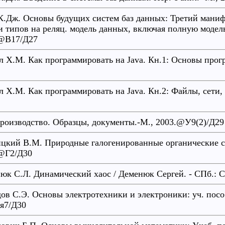
К.Дж. Основы будущих систем баз данных: Третий манифе
и типов на реляц. модель данных, включая полную модель
@В17/Д27
л Х.М. Как программировать на Java. Кн.1: Основы прог
л Х.М. Как программировать на Java. Кн.2: Файлы, сети,
роизводство. Образцы, документы.-М., 2003.@У9(2)/Д29
цкий В.М. Природные галогенированные органические с
@Г2/Д30
юк С.Л. Динамический хаос / Деменюк Сергей. - СПб.: Ст
ов С.Э. Основы электротехники и электроники: уч. посо
я7/Д30