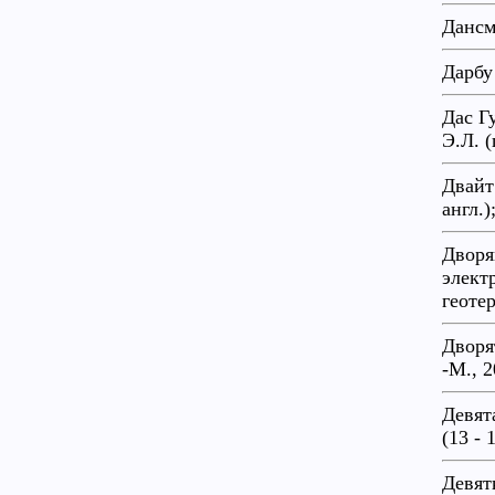
Дансм
Дарбу
Дас Г
Э.Л. (
Двайт
англ.)
Дворя
элект
геоте
Дворя
-М., 
Девят
(13 -
Девят