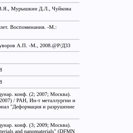
 В.Я., Мурышкин Д.Л., Чуйкова
лет. Воспоминания. -М.:
Суворов А.П. -М., 2008.@Р/Д33
8
8
нар. конф. (2; 2007; Москва).
N 2007) / РАН, Ин-т металлургии и
рнал "Деформация и разрушение
нар. конф. (3; 2009; Москва).
materials and nanomaterials" (DFMN