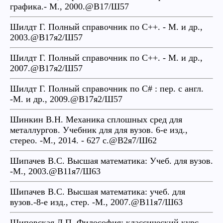
графика.- М., 2000.@В17/Ш57
Шилдт Г. Полный справочник по С++. - М. и др.,
2003.@В17я2/Ш57
Шилдт Г. Полный справочник по С++. - М. и др.,
2007.@В17я2/Ш57
Шилдт Г. Полный справочник по С# : пер. с англ.
-М. и др., 2009.@В17я2/Ш57
Шинкин В.Н. Механика сплошных сред для
металлургов. Учебник для для вузов. 6-е изд.,
стерео. -М., 2014. - 627 с.@В2я7/Ш62
Шипачев В.С. Высшая математика: Учеб. для вузов.
-М., 2003.@В11я7/Ш63
Шипачев В.С. Высшая математика: учеб. для
вузов.-8-е изд., стер. -М., 2007.@В11я7/Ш63
Шиповская Л.П. Философия: классический курс