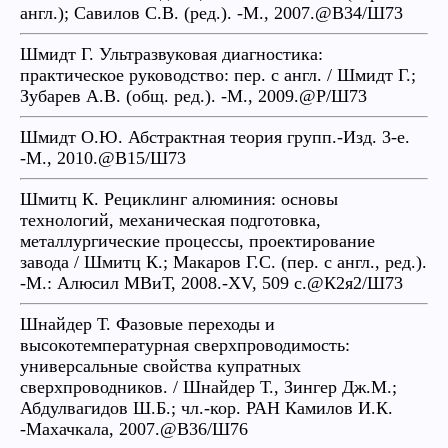
англ.); Савилов С.В. (ред.). -М., 2007.@В34/Ш73
Шмидт Г. Ультразвуковая диагностика:
практическое руководство: пер. с англ. / Шмидт Г.;
Зубарев А.В. (общ. ред.). -М., 2009.@Р/Ш73
Шмидт О.Ю. Абстрактная теория групп.-Изд. 3-е.
-М., 2010.@В15/Ш73
Шмитц К. Рециклинг алюминия: основы
технологий, механическая подготовка,
металлургические процессы, проектирование
завода / Шмитц К.; Макаров Г.С. (пер. с англ., ред.).
-М.: Алюсил МВиТ, 2008.-XV, 509 с.@К2я2/Ш73
Шнайдер Т. Фазовые переходы и
высокотемпературная сверхпроводимость:
универсальные свойства купратных
сверхпроводников. / Шнайдер Т., Зингер Дж.М.;
Абдулвагидов Ш.Б.; чл.-кор. РАН Камилов И.К.
-Махачкала, 2007.@В36/Ш76