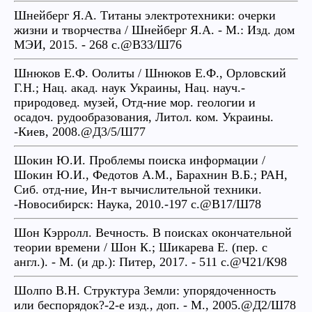
Шнейберг Я.А. Титаны электротехники: очерки
жизни и творчества / Шнейберг Я.А. - М.: Изд. дом
МЭИ, 2015. - 268 с.@В33/Ш76
Шнюков Е.Ф. Оолиты / Шнюков Е.Ф., Орловский
Г.Н.; Нац. акад. наук Украины, Нац. науч.-
природовед. музей, Отд-ние мор. геологии и
осадоч. рудообразования, Литол. ком. Украины.
-Киев, 2008.@Д3/5/Ш77
Шокин Ю.И. Проблемы поиска информации /
Шокин Ю.И., Федотов А.М., Барахнин В.Б.; РАН,
Сиб. отд-ние, Ин-т вычислительной техники.
-Новосибирск: Наука, 2010.-197 с.@В17/Ш78
Шон Кэрролл. Вечность. В поисках окончательной
теории времени / Шон К.; Шикарева Е. (пер. с
англ.). - М. (и др.): Питер, 2017. - 511 с.@Ч21/К98
Шолпо В.Н. Структура Земли: упорядоченность
или беспорядок?-2-е изд., доп. - М., 2005.@Д2/Ш78