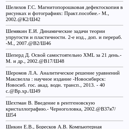
Шелихов Г.С. Магнитопорошковая дефектоскопия в
рисунках и фотографиях: Практ.пособие.- М.,
2002.@К2/Ш42
Шемякин Е.И. Динамические задачи теории
упругости и пластичности. 2-е изд., доп. и перераб.
-М., 2007.@В2/Ш46
Шеперд Д. Освой самостоятельно XML за 21 день.-
М. и др., 2002.@В17/Ш48
Шеромов Л.А. Аналитическое решение уравнений
Максвелла : научное издание -Новосибирск:
Новосиб. гос. акад. водн. трансп., 2013. - 40
с.@Вр.хр./Ш49
Шехтман В. Введение в рентгеновскую
кристаллографию.- Черноголовка, 2002.@В37я7/
Ш54
Шикин Е.В., Боресков А.В. Компьютерная