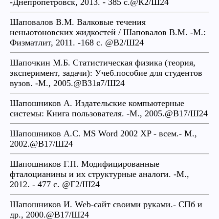
-Днепропетровск, 2013. - 385 с.@К2/Ш24
Шаповалов В.М. Валковые течения
неньютоновских жидкостей / Шаповалов В.М. -М.:
Физматлит, 2011. -168 с. @В2/Ш24
Шапочкин М.Б. Статистическая физика (теория,
эксперимент, задачи): Учеб.пособие для студентов
вузов. -М., 2005.@В31я7/Ш24
Шапошников А. Издательские компьютерные
системы: Книга пользователя. -М., 2005.@В17/Ш24
Шапошников А.С. MS Word 2002 XP - всем.- М.,
2002.@В17/Ш24
Шапошников Г.П. Модифицированные
фталоцианины и их структурные аналоги. -М.,
2012. - 477 с. @Г2/Ш24
Шапошников И. Web-сайт своими руками.- СПб и
др., 2000.@В17/Ш24