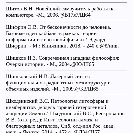
Шитов В.Н. Новейший самоучитель работы на
компьютере. -М., 2006.@В17я7/Ш64
Шифрин Э.В. От бесконечности до человека.
Базовые идеи каббалы в рамках теории
информации и квантовой физики / Эдуард
Шифрин. - М.: Книжники, 2018. - 240 с.@б/инв.
Шишков И.З. Современная западная философия:
Очерки истории. - М., 2004.@Ю/Ш65
Шишковский И.В. Лазерный синтез
функционально-градиентных мезоструктур и
объемных изделий. -М., 2009.@К3/Ш65
Шкодзинский В.С. Петрология литосферы и
кимберлитов (модель горячей гетерогенной
аккреции Земли) / Шкодзинский В.С.; Бескрованов
В.В. (отв. ред.); Ин-т геологии алмаза и
благородных металлов, Сиб. отд-ния Рос. акад.
наук. - Якутск, 2014. - 452 с. @Д34/Ш67