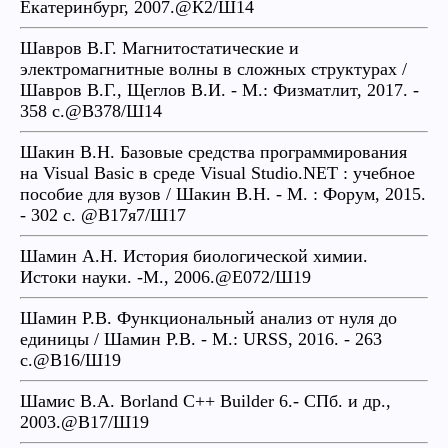
Екатеринбург, 2007.@К2/Ш14
Шавров В.Г. Магнитостатические и
электромагнитные волны в сложных структурах /
Шавров В.Г., Щеглов В.И. - М.: Физматлит, 2017. -
358 с.@В378/Ш14
Шакин В.Н. Базовые средства программирования
на Visual Basic в среде Visual Studio.NET : учебное
пособие для вузов / Шакин В.Н. - М. : Форум, 2015.
- 302 с. @В17я7/Ш17
Шамин А.Н. История биологической химии.
Истоки науки. -М., 2006.@Е072/Ш19
Шамин Р.В. Функциональный анализ от нуля до
единицы / Шамин Р.В. - М.: URSS, 2016. - 263
с.@В16/Ш19
Шамис В.А. Borland C++ Builder 6.- СПб. и др.,
2003.@В17/Ш19