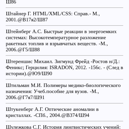
Ш86
Штайнер Г. HTML/XML/CSS: Справ.- М.,
2001.@В17я2/Ш87
Штейнберг А.С. Быстрые реакции в энергоемких
системах: Высокотемпературное разложение
ракетных топлив и взрывчатых веществ. -М.,
2006.@Г5/Ш88
Штереншис Михаил. Зигмунд Фрейд -Ростов н/Д.:
Феникс; Герцилия: ISRADON, 2012. -156с. - (След в
истории).@Ю9/Ш90
Штильман М.И. Полимеры медико-биологического
назначения: Учеб.пособие для вузов. -М.,
2006.@Г7я7/Ш91
Штукенберг А.Г. Оптические аномалии в
кристаллах. -СПб., 2004.@В374/Ш94
Шулежкова С.Г. История лингвистических учений: