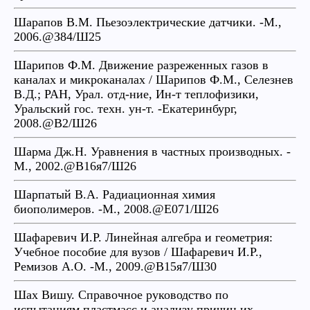
Шарапов В.М. Пьезоэлектрические датчики. -М.,
2006.@З84/Ш25
Шарипов Ф.М. Движение разреженных газов в
каналах и микроканалах / Шарипов Ф.М., Селезнев
В.Д.; РАН, Урал. отд-ние, Ин-т теплофизики,
Уральский гос. техн. ун-т. -Екатеринбург,
2008.@В2/Ш26
Шарма Дж.Н. Уравнения в частных производных. -
М., 2002.@В16я7/Ш26
Шарпатый В.А. Радиационная химия
биополимеров. -М., 2008.@Е071/Ш26
Шафаревич И.Р. Линейная алгебра и геометрия:
Учебное пособие для вузов / Шафаревич И.Р.,
Ремизов А.О. -М., 2009.@В15я7/Ш30
Шах Вишу. Справочное руководство по
испытаниям пластмасс и анализу причин их