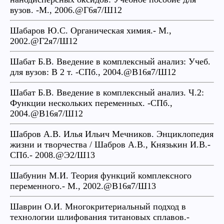
вузов. -М., 2006.@Г6я7/Ш12
Шабаров Ю.С. Органическая химия.- М.,
2002.@Г2я7/Ш12
Шабат Б.В. Введение в комплексный анализ: Учеб.
для вузов: В 2 т. -СПб., 2004.@В16я7/Ш12
Шабат Б.В. Введение в комплексный анализ. Ч.2:
Функции нескольких переменных. -СПб.,
2004.@В16я7/Ш12
Шабров А.В. Илья Ильич Мечников. Энциклопедия
жизни и творчества / Шабров А.В., Князькин И.В.-
СПб.- 2008.@Э2/Ш13
Шабунин М.И. Теория функций комплексного
переменного.- М., 2002.@В16я7/Ш13
Шаврин О.И. Многокритериальный подход в
технологии шлифования титановых сплавов.-