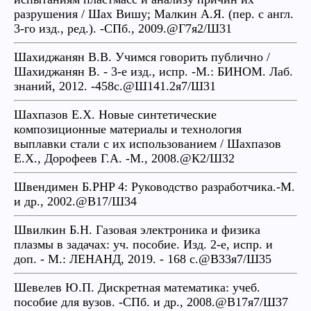
разрушения / Шах Вишу; Малкин А.Я. (пер. с англ.
3-го изд., ред.). -СПб., 2009.@Г7я2/Ш31
Шахиджанян В.В. Учимся говорить публично /
Шахиджанян В. - 3-е изд., испр. -М.: БИНОМ. Лаб.
знаний, 2012. -458с.@Ш141.2я7/Ш31
Шахпазов Е.Х. Новые синтетические
композиционные материалы и технология
выплавки стали с их использованием / Шахпазов
Е.Х., Дорофеев Г.А. -М., 2008.@К2/Ш32
Швендимен Б.PHP 4: Руководство разработчика.-М.
и др., 2002.@В17/Ш34
Швилкин Б.Н. Газовая электроника и физика
плазмы в задачах: уч. пособие. Изд. 2-е, испр. и
доп. - М.: ЛЕНАНД, 2019. - 168 с.@В33я7/Ш35
Шевелев Ю.П. Дискретная математика: учеб.
пособие для вузов. -СПб. и др., 2008.@В17я7/Ш37