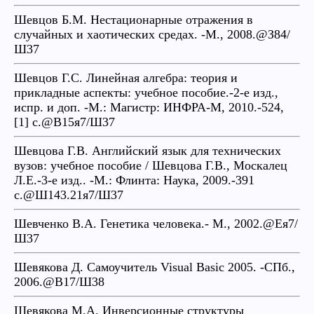
Шевцов Б.М. Нестационарные отражения в
случайных и хаотических средах. -М., 2008.@З84/
Ш37
Шевцов Г.С. Линейная алгебра: теория и
прикладные аспекты: учебное пособие.-2-е изд.,
испр. и доп. -М.: Магистр: ИНФРА-М, 2010.-524,
[1] с.@В15я7/Ш37
Шевцова Г.В. Английский язык для технических
вузов: учебное пособие / Шевцова Г.В., Москалец
Л.Е.-3-е изд.. -М.: Флинта: Наука, 2009.-391
с.@Ш143.21я7/Ш37
Шевченко В.А. Генетика человека.- М., 2002.@Ея7/
Ш37
Шевякова Д. Самоучитель Visual Basic 2005. -СПб.,
2006.@В17/Ш38
Шевякова М.А. Инверсионные структуры