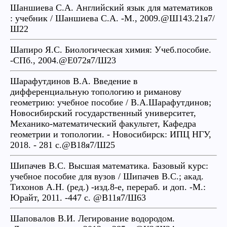
Шаншиева С.А. Английский язык для математиков
: учебник / Шаншиева С.А. -М., 2009.@Ш143.21я7/
Ш22
Шапиро Я.С. Биологическая химия: Учеб.пособие.
-СПб., 2004.@Е072я7/Ш23
Шарафутдинов В.А. Введение в
дифференциальную топологию и риманову
геометрию: учебное пособие / В.А.Шарафутдинов;
Новосибирский государственный университет,
Механико-математический факультет, Кафедра
геометрии и топологии. - Новосибирск: ИПЦ НГУ,
2018. - 281 с.@В18я7/Ш25
Шипачев В.С. Высшая математика. Базовый курс:
учебное пособие для вузов / Шипачев В.С.; акад.
Тихонов А.Н. (ред.) -изд.8-е, перераб. и доп. -М.:
Юрайт, 2011. -447 с. @В11я7/Ш63
Шаповалов В.И. Легирование водородом.