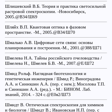
Шлишевский В.Б. Теория и практика светосильной
растровой спектроскопии. -Новосибирск,
2005.@В34/Ш69
Шляйх В.П. Квантовая оптика в фазовом
пространстве. -М., 2005.@В34/Ш70
Шмалько А.В. Цифровые сети связи: основы
планирования и построения.-М., 2001.@З88/Ш71
Шмелева Н.А. Тайны российского пчеловодства /
Шмелева Н., Шмелев Б.В. -М., 2007.@Е/Ш72
Шмид Рольф. Наглядная биотехнология и
генетическая инженерия / Шмид Р.; Виноградова
А.А. и Синюшин А.А. (пер. с нем.); Мосолова Т.П.
и Синюшин А.А. (ред.). - М.: БИНОМ. Лаб.
знаний, 2014. - 324 с.@Е0я2/Ш73
Шмидт В. Оптическая спектроскопия для химиков
и биологов / Шмидт В.; Ивановская Н.П. (пер. с