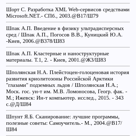
Шорт С. Разработка XML Web-сервисов средствами
Microsoft.NET.- СПб., 2003.@В17/Ш79
Шпак А.П. Введение в физику ультрадисперсных
сред / Шпак А.П., Погосов В.В., Куницкий Ю.А.
-Киев, 2006.@В378/Ш83
Шпак А.П. Кластерные и наноструктурные
материалы. Т.1, 2. - Киев, 2001.@Ж3/Ш83
Шполянская Н.А. Плейстоцен-голоценовая история
развития криолитозоны Российской Арктики
"глазами" подземных льдов / Шполянская Н.А.;
Моск. гос. ун-т им. М.В. Ломоносова, Геогр. фак. -
М.; Ижевск: Ин-т компьютер. исслед., 2015. - 343
c.@Д/Ш84
Шпунт Я.Б. Сканирование: лучшие программы,
полезные советы: Самоучитель.- М., 2004.@В17/
Ш84