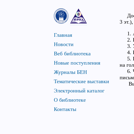
Досту
3 эт.
1. Ад
Главная
2. К
Новости
3. Уж
4. Вв
Веб библиотека
5. По
Новые поступления
на го
6. Чу
Журналы БЕН
письма
Тематические выставки
Выбир
Электронный каталог
О библиотеке
Контакты