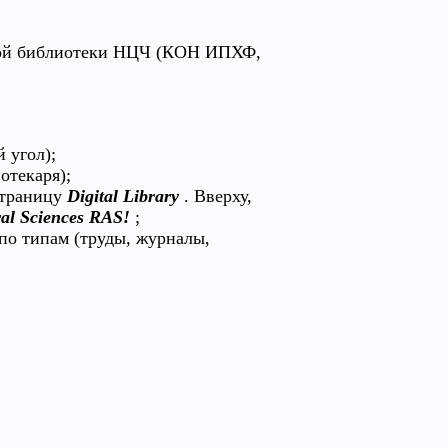
ной библиотеки НЦЧ (КОН ИПХФ,
 угол);
отекаря);
страницу
Digital Library
. Вверху,
ral Sciences RAS!
;
по типам (труды, журналы,