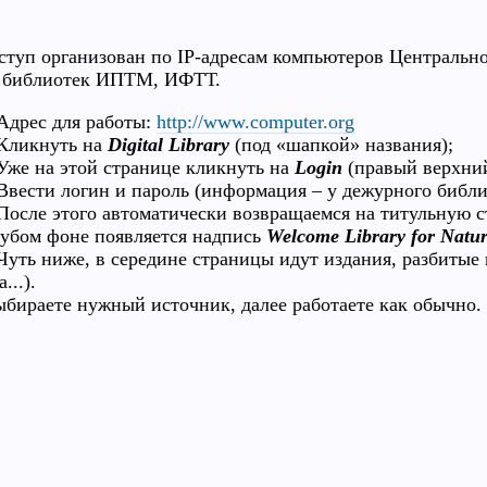
п организован по IP-адресам компьютеров Централь
), библиотек ИПТМ, ИФТТ.
рес для работы:
http://www.computer.org
ликнуть на
Digital Library
(под «шапкой» названия);
е на этой странице кликнуть на
Login
(правый верхний
ести логин и пароль (информация – у дежурного библи
сле этого автоматически возвращаемся на титульную 
лубом фоне появляется надпись
Welcome Library for Natu
ть ниже, в середине страницы идут издания, разбитые 
...).
аете нужный источник, далее работаете как обычно.