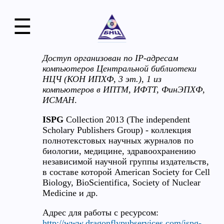
☰
Доступ организован по IP-адресам
компьютеров Центральной библиотеки
НЦЧ (КОН ИПХФ, 3 эт.), 1 из
компьютеров в ИПТМ, ИФТТ, ФинЭПХФ,
ИСМАН
.
ISPG
Collection 2013 (The independent
Scholary Publishers Group) - коллекция
полнотекстовых научных журналов по
биологии, медицине, здравоохранению
независимой научной группы издательств,
в составе которой American Society for Cell
Biology, BioScientifica, Society of Nuclear
Medicine и др.
Адрес для работы с ресурсом:
http://www.dragonflypubservices.com/ispg-