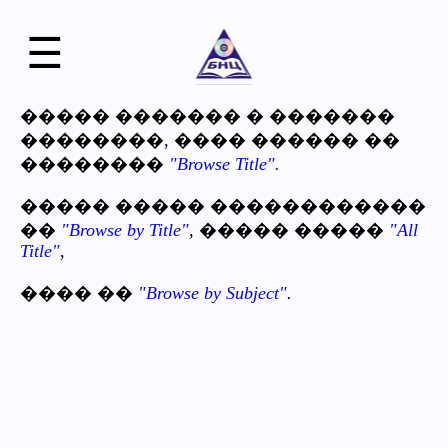
☰
����� ������� � �������
��������, ���� ������ ��
��������
"Browse Title".
����� ����� ������������
��
"Browse by Title"
, ����� �����
"All
Title"
,
���� ��
"Browse by Subject"
.