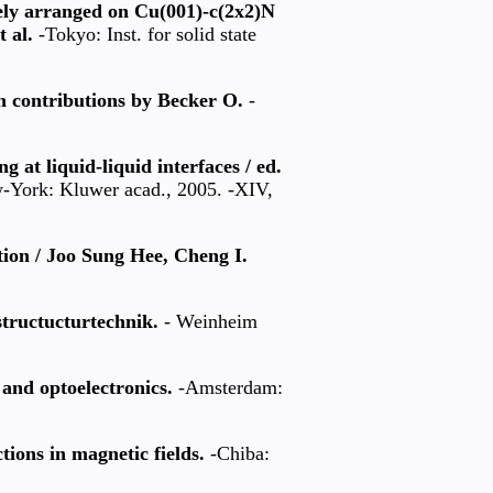
ly arranged on Cu(001)-c(2x2)N
 al.
-Tokyo: Inst. for solid state
 contributions by Becker O.
-
 at liquid-liquid interfaces / ed.
York: Kluwer acad., 2005. -XIV,
ion / Joo Sung Hee, Cheng I.
tructucturtechnik.
- Weinheim
and optoelectronics.
-Amsterdam:
ons in magnetic fields.
-Chiba: