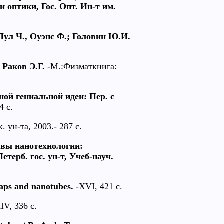
 оптики, Гос. Опт. Ин-т им.
 Пул Ч., Оуэнс Ф.; Головин Ю.И.
 Раков Э.Г.
-М.:Физматкнига:
ной гениальной идеи: Пер. с
4 с.
 ун-та, 2003.- 287 с.
вы нанотехнологии:
терб. гос. ун-т, Учеб-науч.
aps and nanotubes.
-XVI, 421 c.
IV, 336 c.