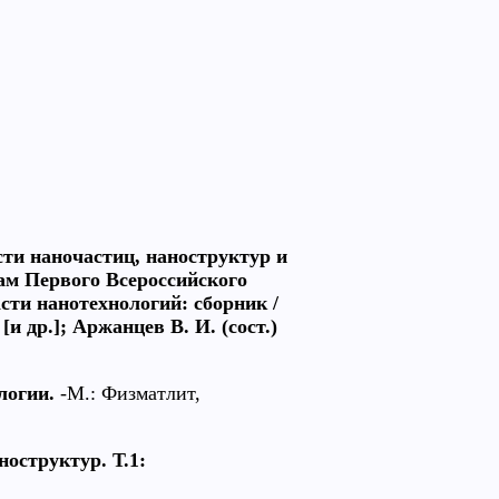
сти наночастиц, наноструктур и
ам Первого Всероссийского
сти нанотехнологий: сборник /
и др.]; Аржанцев В. И. (сост.)
логии.
-М.: Физматлит,
оструктур. Т.1: