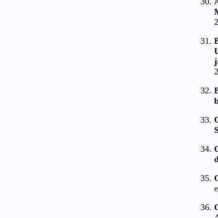
2
U
j
2
b
C
d
C
e
C
A