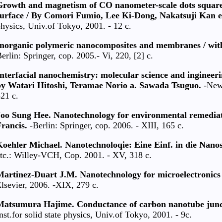
Growth and magnetism of CO nanometer-scale dots square
surface / By Comori Fumio, Lee Ki-Dong, Nakatsuji Kan et
hysics, Univ.of Tokyo, 2001. - 12 c.
Inorganic polymeric nanocomposites and membranes / with
erlin: Springer, cop. 2005.- Vi, 220, [2] c.
nterfacial nanochemistry: molecular science and ingineering
by Watari Hitoshi, Teramae Norio a. Sawada Tsuguo.
-New-
21 c.
Joo Sung Hee. Nanotechnology for environmental remediat
rancis.
-Berlin: Springer, cop. 2006. - XIII, 165 c.
oehler Michael. Nanotechnoloqie: Eine Einf. in die Nanos
tc.: Willey-VCH, Cop. 2001. - XV, 318 c.
Martinez-Duart J.M. Nanotechnology for microelectronics 
lsevier, 2006. -XIX, 279 c.
Matsumura Hajime. Conductance of carbon nanotube juncti
nst.for solid state physics, Univ.of Tokyo, 2001. - 9c.