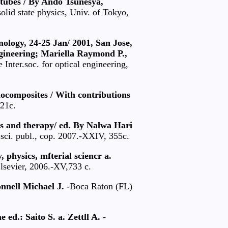
otubes / By Ando Tsunesya,
solid state physics, Univ. of Tokyo,
ology, 24-25 Jan/ 2001, San Jose,
engineering; Mariella Raymond P.,
Inter.soc. for optical engineering,
ocomposites / With contributions
221c.
s and therapy/ ed. By Nalwa Hari
sci. publ., cop. 2007.-XXIV, 355c.
physics, mfterial sciencr a.
lsevier, 2006.-XV,733 c.
nnell Michael J.
-Boca Raton (FL)
ed.: Saito S. a. Zettll A.
-