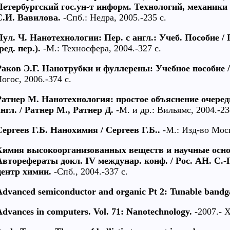
Петербургский гос.ун-т информ. Технологий, механики и
С.И. Вавилова.
-Спб.: Недра, 2005.-235 с.
Пул. Ч. Нанотехнологии: Пер. с англ.: Учеб. Пособие /
ред. пер.).
-М.: Техносфера, 2004.-327 с.
Раков Э.Г. Нанотрубки и фуллерены: Учебное пособие /
огос, 2006.-374 с.
Ратнер М. Нанотехнология: простое объяснение очеред
англ. / Ратнер М., Ратнер Д.
-М. и др.: Вильямс, 2004.-23
Сергеев Г.Б. Нанохимия / Сергеев Г.Б..
-М.: Изд-во Моск.
Химия высокоорганизованных веществ и научные осно
Авторефераты докл. IV междунар. конф. / Рос. АН. С.-Пе
центр химии.
-Спб., 2004.-337 с.
Advanced semiconductor and organic Pt 2: Tunable bandg
Advances in computers. Vol. 71: Nanotechnology.
-2007.- X