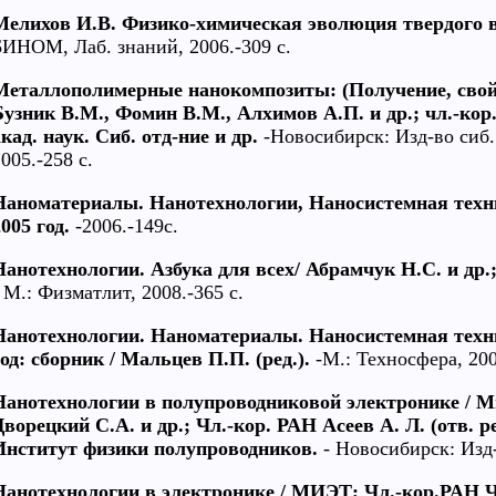
Мелихов И.В. Физико-химическая эволюция твердого в
БИНОМ, Лаб. знаний, 2006.-309 с.
Металлополимерные нанокомпозиты: (Получение, свойс
Бузник В.М., Фомин В.М., Алхимов А.П. и др.; чл.-кор.
акад. наук. Сиб. отд-ние и др.
-Новосибирск: Изд-во сиб. 
005.-258 с.
Наноматериалы. Нанотехнологии, Наносистемная техн
005 год.
-2006.-149с.
Нанотехнологии. Азбука для всех/ Абрамчук Н.С. и др.; 
 М.: Физматлит, 2008.-365 с.
Нанотехнологии. Наноматериалы. Наносистемная техн
год: сборник / Мальцев П.П. (ред.).
-М.: Техносфера, 2008
Нанотехнологии в полупроводниковой электронике / М
Дворецкий С.А. и др.; Чл.-кор. РАН Асеев А. Л. (отв. ре
Институт физики полупроводников.
- Новосибирск: Изд-
Нанотехнологии в электронике / МИЭТ; Чл.-кор.РАН Ч