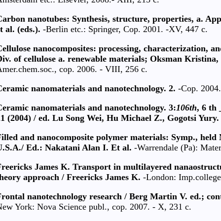
arbon nanotubes: Synthesis, structure, properties, a. App
t al. (eds.).
-Berlin etc.: Springer, Cop. 2001. -XV, 447 c.
ellulose nanocomposites: processing, characterization, an
iv. of cellulose a. renewable materials; Oksman Kristina, 
mer.chem.soc., cop. 2006. - VIII, 256 c.
Ceramic nanomaterials and nanotechnology. 2.
-Cop. 2004.-
Ceramic nanomaterials and nanotechnology. 3:
106th
, 6 th
1 (2004) / ed. Lu Song Wei, Hu Michael Z., Gogotsi Yury.
illed and nanocomposite polymer materials: Symp., held N
.S.A./ Ed.: Nakatani Alan I. Et al.
-Warrendale (Pa): Materi
Freericks James K. Transport in multilayered nanaostruct
theory approach / Freericks James K.
-London: Imp.college 
rontal nanotechnology research / Berg Martin V. ed.; con
ew York: Nova Science publ., cop. 2007. - X, 231 c.