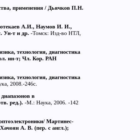
тва, применения / Дьячков П.Н.
текаев А.И., Наумов И. И.,
. Ун-т и др.
-Томск: Изд-во НТЛ,
зика, технология, диагностика
ол. ин-т; Чл. Кор. РАН
зика, технология, диагностика
ка, 2008.-246с.
 диапазонов в
в. ред.).
-М.: Наука, 2006. -142
оптоэлектроники/ Мартинес-
ачоян А. В. (пер. с англ.);