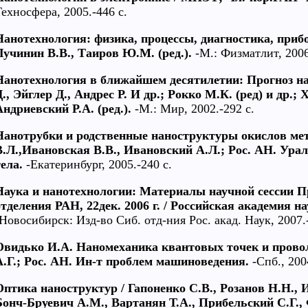
Техносфера, 2005.-446 с.
Нанотехнология: физика, процессы, диагностика, прибо
Лучинин В.В., Таиров Ю.М. (ред.).
-М.: Физматлит, 2006.
Нанотехнология в ближайшем десятилетии: Прогноз на
., Эйглер Д., Андрес Р. И др.; Рокко М.К. (ред) и др.; Х
Андриевский Р.А. (ред.).
-М.: Мир, 2002.-292 с.
Нанотрубки и родственные наноструктуры окислов мета
В.Л.,Ивановская В.В., Ивановский А.Л.; Рос. АН. Урал
тела.
-Екатеринбург, 2005.-240 с.
Наука и нанотехнологии: Материалы научной сессии 
отделения РАН, 22дек. 2006 г. / Российская академия н
-Новосибирск: Изд-во Сиб. отд-ния Рос. акад. Наук, 2007.
Овидько И.А. Наномеханика квантовых точек и прово
А.Г.; Рос. АН. Ин-т проблем машиноведения.
-Спб., 2004
Оптика наноструктур / Гапоненко С.В., Розанов Н.Н., 
Бонч-Бруевич А.М., Вартанян Т.А., Прибельский С.Г., 