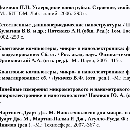
Дьячков П.Н. Углеродные нанотрубки: Строение, свойс
-М.: БИНОМ. Лаб. знаний, 2006.-293 с.
Естественные длиннопериодические наноструктуры / По
Кулагина В.В. и др.; Потекаев А.И (общ. Ред.); Том. Гос
002.-259 с.
Квантовые компьютеры, микро- и наноэлектроника: фи
и моделирование: Сб. ст. / Рос. акад. наук. Физико-техн
Орликовский А.А. (отв. ред.).
-М.: Наука, 2005.-415с.
Квантовые компьютеры, микро- и наноэлектроника: фи
и моделирование: сб. / Лукичев В.Ф. (отв. ред.).
-М.: Нау
Линейные измерения микрометрового и нанометрового
микроэлектронике и нанотехнологии/ Новиков Ю. А. (от
.
Мартинес-Дуарт Дж. М. Нанотехнологии для микро- и 
Дуарт Дж. М., Мартин-Палма Р. Дж., Агулло-Руеда Ф.; Х
Якимов (ред.).
-М.: Техносфера, 2007.-367 с.