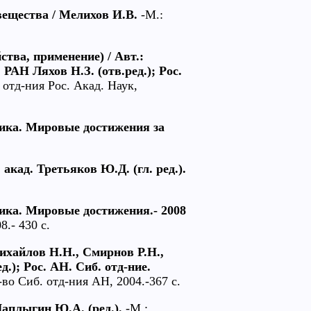
ещества / Мелихов И.В.
-М.:
тва, применение) / Авт.:
 РАН Ляхов Н.З. (отв.ред.); Рос.
отд-ния Рос. Акад. Наук,
ика. Мировые достижения за
акад. Третьяков Ю.Д. (гл. ред.).
ика. Мировые достижения.- 2008
.- 430 с.
ихайлов Н.Н., Смирнов Р.Н.,
д.); Рос. АН. Сиб. отд-ние.
во Сиб. отд-ния АН, 2004.-367 с.
аплыгин Ю.А. (ред.).
-М.: