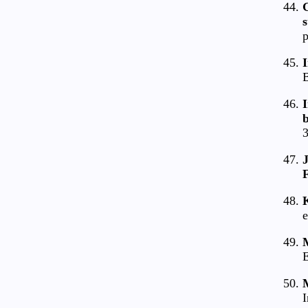
p
B
I
3
F
K
e
E
I