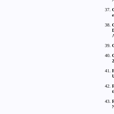
C
e
C
D
A
2
F
U
F
N