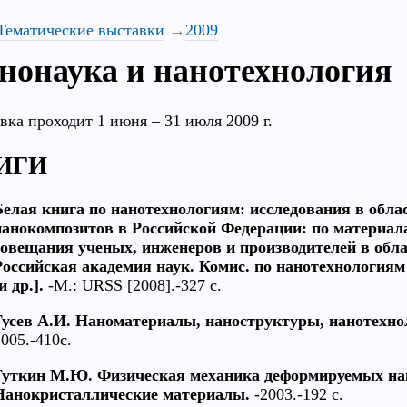
Тематические выставки
2009
нонаука и нанотехнология
вка проходит 1 июня – 31 июля 2009 г.
ИГИ
Белая книга по нанотехнологиям: исследования в обла
нанокомпозитов в Российской Федерации: по материал
совещания ученых, инженеров и производителей в обла
Российская академия наук. Комис. по нанотехнологиям [
и др.].
-М.: URSS [2008].-327 с.
Гусев А.И. Наноматериалы, наноструктуры, нанотехно
005.-410с.
Гуткин М.Ю. Физическая механика деформируемых нан
Нанокристаллические материалы.
-2003.-192 с.