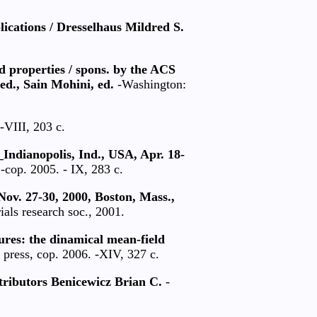
lications / Dresselhaus Mildred S.
d properties / spons. by the ACS
ed., Sain Mohini, ed.
-Washington:
VIII, 203 c.
 _Indianopolis, Ind., USA, Apr. 18-
-cop. 2005. - IX, 283 c.
ov. 27-30, 2000, Boston, Mass.,
als research soc., 2001.
ures: the dinamical mean-field
press, cop. 2006. -XIV, 327 c.
tributors Benicewicz Brian C.
-