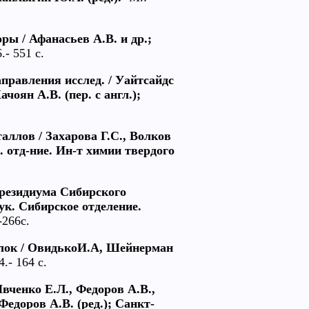
ры / Афанасьев А.В. и др.;
- 551 с.
правления исслед. / Уайтсайдс
ачоян А.В. (пер. с англ.);
ллов / Захарова Г.С., Волков
. отд-ние. Ин-т химии твердого
Президиума Сибирского
аук. Сибирское отделение.
-266с.
лок / ОвидькоИ.А, Шейнерман
.- 164 с.
Ивченко Е.Л., Федоров А.В.,
Федоров А.В. (ред.); Санкт-