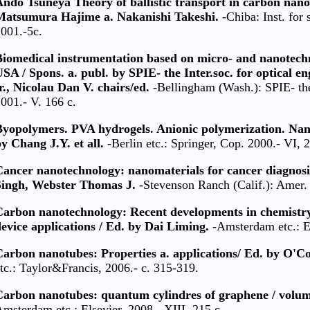
Ando Tsuneya Theory of ballistic transport in carbon nan
Matsumura Hajime a. Nakanishi Takeshi.
-Chiba: Inst. for 
001.-5c.
Biomedical instrumentation based on micro- and nanotechn
SA / Spons. a. publ. by SPIE- the Inter.soc. for optical 
r., Nicolau Dan V. chairs/ed.
-Bellingham (Wash.): SPIE- the 
001.- V. 166 c.
Byopolymers. PVA hydrogels. Anionic polymerization. Nan
y Chang J.Y. et all.
-Berlin etc.: Springer, Cop. 2000.- VI, 
Cancer nanotechnology: nanomaterials for cancer diagnosi
Singh, Webster Thomas J.
-Stevenson Ranch (Calif.): Amer. 
arbon nanotechnology: Recent developments in chemistry, 
evice applications / Ed. by Dai Liming.
-Amsterdam etc.: E
arbon nanotubes: Properties a. applications/ Ed. by O'Co
tc.: Taylor&Francis, 2006.- c. 315-319.
arbon nanotubes: quantum cylindres of graphene / volume 
msterdam etc.: Elsevier, 2008.- XIII, 215 c.