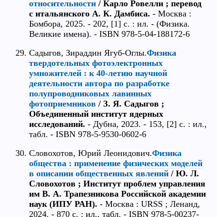
относительности
/ Карло Ровелли ; перевод
с итальянского А. К. Дамбиса.
- Москва :
Бомбора, 2025. - 202, [1] с. : ил. - (Физика.
Великие имена). - ISBN 978-5-04-188172-6
Садыгов, Зираддин Ягуб-Оглы.
Физика
твердотельных фотоэлектронных
умножителей : к 40-летию научной
деятельности автора по разработке
полупроводниковых лавинных
фотоприемников
/ З. Я. Садыгов ;
Объединенный институт ядерных
исследований.
- Дубна, 2023. - 153, [2] с. : ил.,
табл. - ISBN 978-5-9530-0602-6
Словохотов, Юрий Леонидович.
Физика
общества : применение физических моделей
в описании общественных явлений
/ Ю. Л.
Словохотов ; Институт проблем управления
им В. А. Трапезникова Российской академии
наук (ИПУ РАН).
- Москва : URSS ; Ленанд,
2024. - 870 с. : ил., табл. - ISBN 978-5-00237-