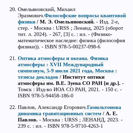
Омельяновский, Михаил
Эразмович.
Философские вопросы квантовой
физики
/ М. Э. Омельяновский.
- Изд. 2-е,
стер. - Москва : URSS ; Ленанд, 2025 (оборот
тит. л. 2024). - 267, [3] с. : ил. - (Физико-
математическое наследие: физика (философия
физики)). - ISBN 978-5-00237-098-6
Оптика атмосферы и океана. Физика
атмосферы : XVII Международный
симпозиум, 5-9 июля 2021 года, Москва :
тезисы докладов
/ Институт оптики
атмосферы им. В.Е. Зуева СО РАН [и др.].
-
Томск : Изд-во ИОА СО РАН, 2021. - 150 с. -
ISBN 978-5-94458-186-0
Павлов, Александр Егорович.
Гамильтонова
динамика гравитационных систем
/ А. Е.
Павлов.
- Москва : URSS ; ЛЕНАНД, 2023. -
239 с. : ил. - ISBN 978-5-9710-4263-1