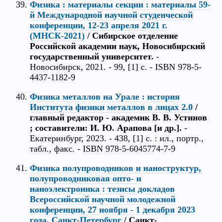
Физика : материалы секции : материалы 59-
й Международной научной студенческой
конференции, 12-23 апреля 2021 г.
(МНСК-2021)
/ Сибирское отделение
Российской академии наук, Новосибирский
государственный университет.
-
Новосибирск, 2021. - 99, [1] c. - ISBN 978-5-
4437-1182-9
Физика металлов на Урале : история
Института физики металлов в лицах 2.0
/
главный редактор - академик В. В. Устинов
; составители: И. Ю. Арапова [и др.].
-
Екатеринбург, 2023. - 438, [1] с. : ил., портр.,
табл., факс. - ISBN 978-5-6045774-7-9
Физика полупроводников и наноструктур,
полупроводниковая опто- и
наноэлектроника : тезисы докладов
Всероссийской научной молодежной
конференции, 27 ноября - 1 декабря 2023
года, Санкт-Петербург
/ Санкт-