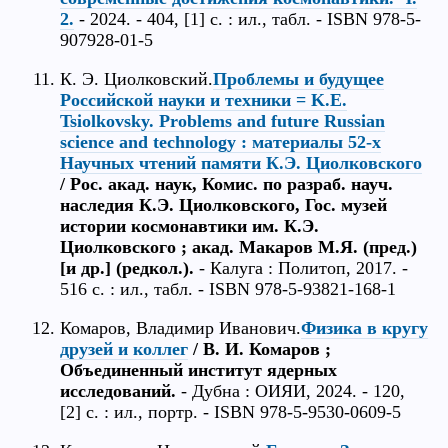
2.
- 2024. - 404, [1] с. : ил., табл. - ISBN 978-5-
907928-01-5
К. Э. Циолковский.
Проблемы и будущее
Российской науки и техники = K.E.
Tsiolkovsky. Problems and future Russian
science and technology : материалы 52-х
Научных чтений памяти К.Э. Циолковского
/ Рос. акад. наук, Комис. по разраб. науч.
наследия К.Э. Циолковского, Гос. музей
истории космонавтики им. К.Э.
Циолковского ; акад. Макаров М.Я. (пред.)
[и др.] (редкол.).
- Калуга : Политоп, 2017. -
516 с. : ил., табл. - ISBN 978-5-93821-168-1
Комаров, Владимир Иванович.
Физика в кругу
друзей и коллег
/ В. И. Комаров ;
Объединенный институт ядерных
исследований.
- Дубна : ОИЯИ, 2024. - 120,
[2] с. : ил., портр. - ISBN 978-5-9530-0609-5