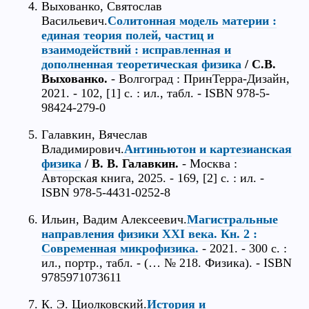
Выхованко, Святослав
Васильевич.
Солитонная модель материи :
единая теория полей, частиц и
взаимодействий : исправленная и
дополненная теоретическая физика
/ С.В.
Выхованко.
- Волгоград : ПринТерра-Дизайн,
2021. - 102, [1] с. : ил., табл. - ISBN 978-5-
98424-279-0
Галавкин, Вячеслав
Владимирович.
Антиньютон и картезианская
физика
/ В. В. Галавкин.
- Москва :
Авторская книга, 2025. - 169, [2] с. : ил. -
ISBN 978-5-4431-0252-8
Ильин, Вадим Алексеевич.
Магистральные
направления физики XXI века. Кн. 2 :
Современная микрофизика.
- 2021. - 300 с. :
ил., портр., табл. - (… № 218. Физика). - ISBN
9785971073611
К. Э. Циолковский.
История и