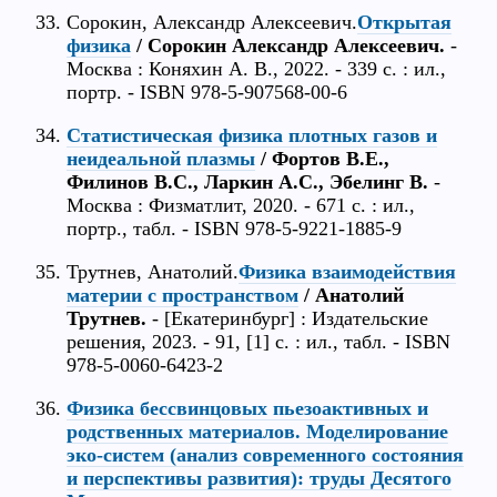
Сорокин, Александр Алексеевич.
Открытая
физика
/ Сорокин Александр Алексеевич.
-
Москва : Коняхин А. В., 2022. - 339 с. : ил.,
портр. - ISBN 978-5-907568-00-6
Статистическая физика плотных газов и
неидеальной плазмы
/ Фортов В.Е.,
Филинов В.С., Ларкин А.С., Эбелинг В.
-
Москва : Физматлит, 2020. - 671 с. : ил.,
портр., табл. - ISBN 978-5-9221-1885-9
Трутнев, Анатолий.
Физика взаимодействия
материи с пространством
/ Анатолий
Трутнев.
- [Екатеринбург] : Издательские
решения, 2023. - 91, [1] с. : ил., табл. - ISBN
978-5-0060-6423-2
Физика бессвинцовых пьезоактивных и
родственных материалов. Моделирование
эко-систем (анализ современного состояния
и перспективы развития): труды Десятого