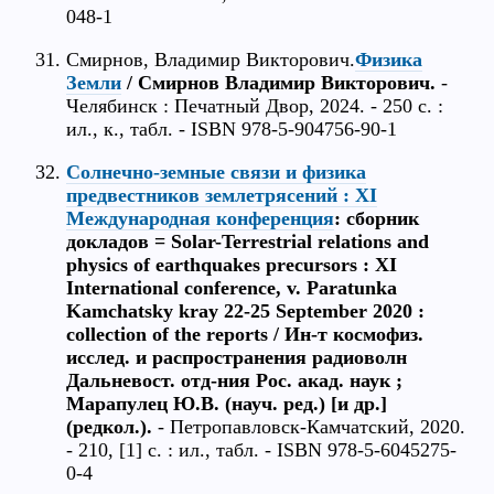
048-1
Смирнов, Владимир Викторович.
Физика
Земли
/ Смирнов Владимир Викторович.
-
Челябинск : Печатный Двор, 2024. - 250 с. :
ил., к., табл. - ISBN 978-5-904756-90-1
Солнечно-земные связи и физика
предвестников землетрясений : XI
Международная конференция
: сборник
докладов = Solar-Terrestrial relations and
physics of earthquakes precursors : XI
International conference, v. Paratunka
Kamchatsky kray 22-25 September 2020 :
collection of the reports / Ин-т космофиз.
исслед. и распространения радиоволн
Дальневост. отд-ния Рос. акад. наук ;
Марапулец Ю.В. (науч. ред.) [и др.]
(редкол.).
- Петропавловск-Камчатский, 2020.
- 210, [1] с. : ил., табл. - ISBN 978-5-6045275-
0-4