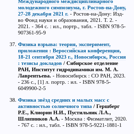
Международного междисциплинарного
молодежного симпозиума, г. Ростов-на-Дону,
27-28 декабря 2021 г.
- Ростов-на-Дону: Изд-
во Фонд науки и образования, 2021. Т. 2. -
2021. - 364 с. : ил., портр., табл. - ISBN 978-5-
907361-95-9
Физика взрыва: теория, эксперимент,
приложения : Вероссийская конференция,
18-21 сентября 2023 г., Новосибирск, Россия
: тезисы докладов
/ Сибирское отделение
РАН, Институт гидродинамики им. М. А.
Лаврентьева.
- Новосибирск : СО РАН, 2023.
- 236 с., [1] л. портр. : ил. - ISBN 978-5-
6049900-2-5
Физика звёзд средних и малых масс с
активностью солнечного типа
/ Гершберг
Р.Е., Клиорин Н.И., Пустильник Л.А.,
Шляпников А.А.
- Москва : Физматлит, 2020.
- 767 с. : ил., табл. - ISBN 978-5-9221-1881-1