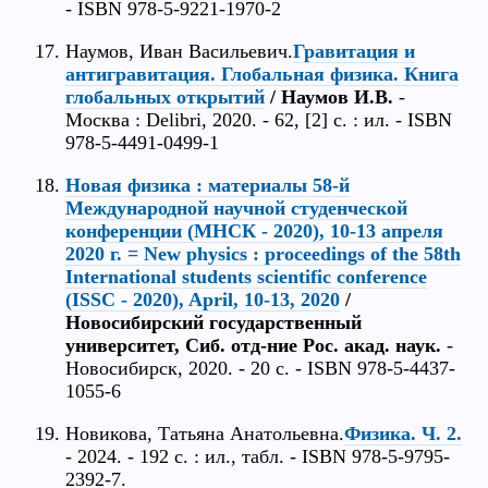
- ISBN 978-5-9221-1970-2
Наумов, Иван Васильевич.
Гравитация и
антигравитация. Глобальная физика. Книга
глобальных открытий
/ Наумов И.В.
-
Москва : Delibri, 2020. - 62, [2] с. : ил. - ISBN
978-5-4491-0499-1
Новая физика : материалы 58-й
Международной научной студенческой
конференции (МНСК - 2020), 10-13 апреля
2020 г. = New physics : proceedings of the 58th
International students scientific conference
(ISSC - 2020), April, 10-13, 2020
/
Новосибирский государственный
университет, Сиб. отд-ние Рос. акад. наук.
-
Новосибирск, 2020. - 20 c. - ISBN 978-5-4437-
1055-6
Новикова, Татьяна Анатольевна.
Физика. Ч. 2.
- 2024. - 192 с. : ил., табл. - ISBN 978-5-9795-
2392-7.