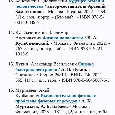
Константин Циолковский.
Будущее Земли и
человечества
/ автор-составитель Арсений
Замостьянов.
- Москва : Родина, 2022. - 254,
[1] с. : ил., портр. - (Кто мы?). - ISBN 978-5-
00180-849-7
Кульбачинский, Владимир
Анатольевич.
Физика наносистем
/ В. А.
Кульбачинский.
- Москва : Физматлит, 2022. -
767 с. : ил., портр., табл. - ISBN 978-5-9221-
1913-9
Лукин, Александр Васильевич.
Физика
быстрых нейтронов
/ А. В. Лукин.
-
Снежинск : Изд-во РФЯЦ - ВНИИТФ, 2021. -
565, [1] с. : ил., табл. - ISBN 978-5-6045087-6-3
Муртазаев, Акай
Курбанович.
Вычислительная физика и
проблемы фазовых переходов
/ А. К.
Муртазаев, А. Б. Бабаев.
- Москва :
Физматлит, 2023. - 181 с., [2] л. ил. : ил., табл.