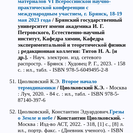
материалов VI Всероссийской научно-
практической конференции с
международным участием, г. Брянск, 18-19
мая 2023 года
/ Брянский государственный
университет имени академика И. Г.
Петровского, Естественно-научный
институт, Кафедра химии, Кафедра
экспериментальной и теоретической физики
; редакционная коллегия: Титов Н. А. [и
др.].
- Науч. электрон. изд. сетевого
распростр. - Брянск : Худовец Р. Г., 2023. - 158
с. : ил., табл. - ISBN 978-5-6049495-2-8
Циолковский К.Э.
Второе начало
термодинамики
/ Циолковский К.Э.
- Москва
: Луч, 2020. - 84 с. : ил., табл. - ISBN 978-5-
87140-397-6
Циолковский, Константин Эдуардович.
Грезы
о Земле и небе
/ Константин Циолковский.
-
Москва : Изд-во АСТ, 2022. - 318, [1] с., [8] л.
ил., портр. факс. - (Дневник ученого). - ISBN