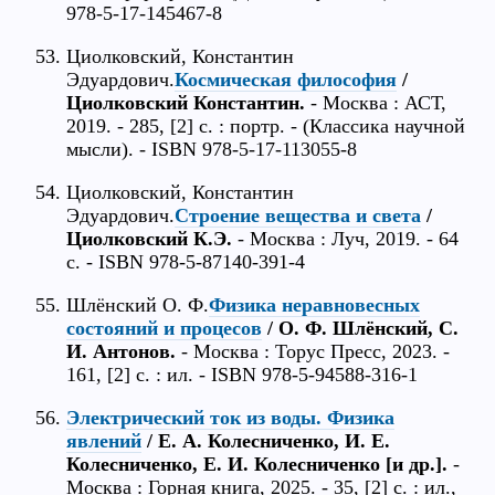
978-5-17-145467-8
Циолковский, Константин
Эдуардович.
Космическая философия
/
Циолковский Константин.
- Москва : АСТ,
2019. - 285, [2] с. : портр. - (Классика научной
мысли). - ISBN 978-5-17-113055-8
Циолковский, Константин
Эдуардович.
Строение вещества и света
/
Циолковский К.Э.
- Москва : Луч, 2019. - 64
с. - ISBN 978-5-87140-391-4
Шлёнский О. Ф.
Физика неравновесных
состояний и процесов
/ О. Ф. Шлёнский, С.
И. Антонов.
- Москва : Торус Пресс, 2023. -
161, [2] с. : ил. - ISBN 978-5-94588-316-1
Электрический ток из воды. Физика
явлений
/ Е. А. Колесниченко, И. Е.
Колесниченко, Е. И. Колесниченко [и др.].
-
Москва : Горная книга, 2025. - 35, [2] с. : ил.,