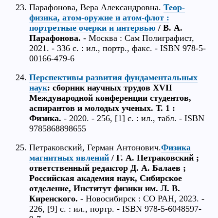
Парафонова, Вера Александровна.
Теор-
физика, атом-оружие и атом-флот :
портретные очерки и интервью
/ В. А.
Парафонова.
- Москва : Сам Полиграфист,
2021. - 336 с. : ил., портр., факс. - ISBN 978-5-
00166-479-6
Перспективы развития фундаментальных
наук
: сборник научных трудов XVII
Международной конференции студентов,
аспирантов и молодых ученых. Т. 1 :
Физика.
- 2020. - 256, [1] с. : ил., табл. - ISBN
9785868898655
Петраковский, Герман Антонович.
Физика
магнитных явлений
/ Г. А. Петраковский ;
ответственный редактор Д. А. Балаев ;
Российская академия наук, Сибирское
отделение, Институт физики им. Л. В.
Киренского.
- Новосибирск : СО РАН, 2023. -
226, [9] с. : ил., портр. - ISBN 978-5-6048597-