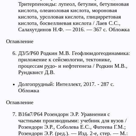
Тритерпеноиды: лупеол, бетулин, бетулиновая
кислота, олеаноловая кислота, мороновая
кислота, урсоловая кислота, глицирретовая
кислота, босвеллиевая кислота / Лаев С.С.,
Салахутдинов Н.Ф. — 2016. — 367 с. Обложка
Оглавление
Д3/5/Р60 Родкин М.В. Геофлюидогеодинамика:
приложение к сейсмологии, тектонике,
процессам рудо- и нефтегенеза / Родкин М.В.,
Рундквист Д.В.
Долгопрудный: Интеллект, 2017. - 287 с.
Обложка
Оглавление
В16я7/Р64 Розендорн Э.Р. Уравнения с
частными производными: учебник для вузов /
Розендорн Э.Р., Соболева Е.С., Фатеева Г.М.;
Розендорн Э.Р. (ред.). — Изд. 2-е, стер. — М.: