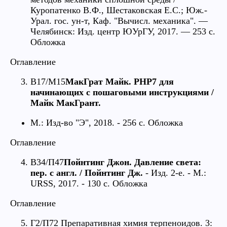
Куропатенко В.Ф., Шестаковская Е.С.; Юж.-
Урал. гос. ун-т, Каф. "Вычисл. механика". —
Челябинск: Изд. центр ЮУрГУ, 2017. — 253 с.
Обложка
Оглавление
В17/М15
МакГрат Майк. PHP7 для
начинающих с пошаговыми инструкциями /
Майк МакГрант.
М.: Изд-во "Э", 2018. - 256 с. Обложка
Оглавление
В34/П47
Пойнтинг Джон. Давление света:
пер. с англ. / Пойнтинг Дж.
- Изд. 2-е. - М.:
URSS, 2017. - 130 с. Обложка
Оглавление
Г2/П72 Препаративная химия терпеноидов. 3: