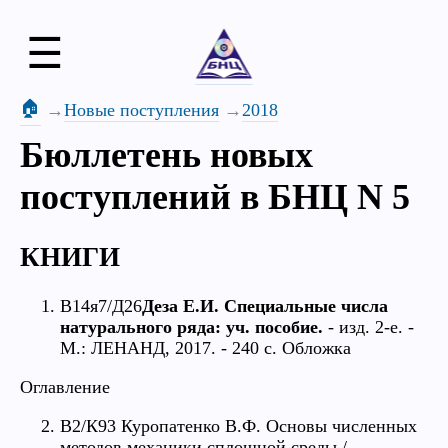
☰
🏠
Новые поступления
2018
Бюллетень новых
поступлений в БНЦ N 5
КНИГИ
В14я7/Д26
Деза Е.И. Специальные числа
натурального ряда: уч. пособие.
- изд. 2-е. -
М.: ЛЕНАНД, 2017. - 240 с. Обложка
Оглавление
В2/К93 Куропатенко В.Ф. Основы численных
методов механики сплошной среды /