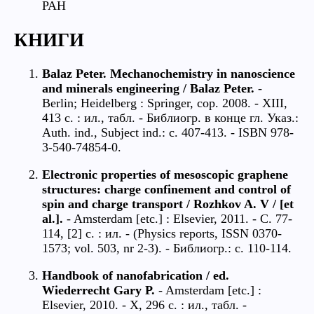
РАН
КНИГИ
Balaz Peter. Mechanochemistry in nanoscience
and minerals engineering / Balaz Peter.
-
Berlin; Heidelberg : Springer, cop. 2008. - XIII,
413 c. : ил., табл. - Библиогр. в конце гл. Указ.:
Auth. ind., Subject ind.: c. 407-413. - ISBN 978-
3-540-74854-0.
Electronic properties of mesoscopic graphene
structures: charge confinement and control of
spin and charge transport / Rozhkov A. V / [et
al.].
- Amsterdam [etc.] : Elsevier, 2011. - C. 77-
114, [2] c. : ил. - (Physics reports, ISSN 0370-
1573; vol. 503, nr 2-3). - Библиогр.: c. 110-114.
Handbook of nanofabrication / ed.
Wiederrecht Gary P.
- Amsterdam [etc.] :
Elsevier, 2010. - X, 296 c. : ил., табл. -