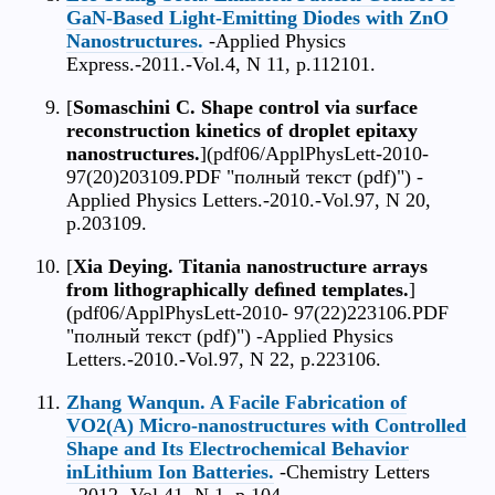
GaN-Based Light-Emitting Diodes with ZnO
Nanostructures.
-Applied Physics
Express.-2011.-Vol.4, N 11, p.112101.
[
Somaschini C. Shape control via surface
reconstruction kinetics of droplet epitaxy
nanostructures.
](pdf06/ApplPhysLett-2010-
97(20)203109.PDF "полный текст (pdf)") -
Applied Physics Letters.-2010.-Vol.97, N 20,
p.203109.
[
Xia Deying. Titania nanostructure arrays
from lithographically deﬁned templates.
]
(pdf06/ApplPhysLett-2010- 97(22)223106.PDF
"полный текст (pdf)") -Applied Physics
Letters.-2010.-Vol.97, N 22, p.223106.
Zhang Wanqun. A Facile Fabrication of
VO2(A) Micro-nanostructures with Controlled
Shape and Its Electrochemical Behavior
inLithium Ion Batteries.
-Chemistry Letters
.-2012.-Vol.41, N 1, p.104.