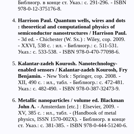
Библиогр. в конце ст. Указ.: с. 291-296. - ISBN
978-0-12-375176-8.
Harrison Paul. Quantum wells, wires and dots
: theoretical and computational physics of
semiconductor nanostructures / Harrison Paul.
- 3d ed. - Chichester (W. Sx.) : Wiley, cop. 2009.
- XXVI, 538 c. : ил. - Библиогр.: с. 511-531.
Указ.: с. 533-538. - ISBN 978-0-470-77098-6.
Kalantar-zadeh Kourosh. Nanotechnology-
enabled sensors / Kalantar-zadeh Kourosh, Fry
Benjamin.
- New York : Springer, cop. 2008. -
XII, 490 c. : ил., табл. - Библиогр.: с. 472-481.
Указ.: с. 482-490. - ISBN 978-0-387-32473-9.
Metallic nanoparticles / volume ed. Blackman
John A.
- Amsterdam [etc.] : Elsevier, 2009. -
XV, 385 c. : ил., табл. - (Handbook of metal
physics, ISSN 1570-002X). - Библиогр. в конце
ст. Указ.: с. 381-385. - ISBN 978-0-444-51240-6.