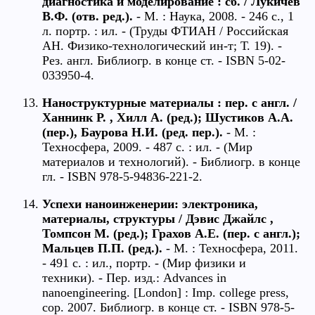
диагностика и моделирование : сб. / Лукичев
В.Ф. (отв. ред.).
- М. : Наука, 2008. - 246 с., 1
л. портр. : ил. - (Труды ФТИАН / Российская
АН. Физико-технологический ин-т; Т. 19). -
Рез. англ. Библиогр. в конце ст. - ISBN 5-02-
033950-4.
Наноструктурные материалы : пер. с англ. /
Ханнинк Р. , Хилл А. (ред.); Шустиков А.А.
(пер.), Баурова Н.И. (ред. пер.).
- М. :
Техносфера, 2009. - 487 с. : ил. - (Мир
материалов и технологий). - Библиогр. в конце
гл. - ISBN 978-5-94836-221-2.
Успехи наноинженерии: электроника,
материалы, структуры / Дэвис Джайлс ,
Томпсон М. (ред.); Грахов А.Е. (пер. с англ.);
Мальцев П.П. (ред.).
- М. : Техносфера, 2011.
- 491 с. : ил., портр. - (Мир физики и
техники). - Пер. изд.: Advances in
nanoengineering. [London] : Imp. college press,
cop. 2007. Библиогр. в конце ст. - ISBN 978-5-