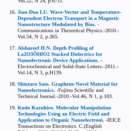
Vol.22, N 24, p.6711.
Jian-Duo LU. Wave-Vector and Temperature-
Dependent Electron Transport in a Magnetic
Nanostructure Modulated by Bias.
-
Communications in Theoretical Physics.-2010.-
Vol.54, N 2, p.365.
Alshareef H.N. Depth Proﬁling of
La2O3ÕHfO2 Stacked Dielectrics for
Nanoelectronic Device Applications.
-
Electrochemical and Solid-State Letters.-2011.-
Vol.14, N 3, p.H139.
Shintaro Sato. Graphene-Novel Material for
Nanoelectronics.
-Fujitsu Scientific and
Technical Journal.-2010.-Vol.46, N 1, p.103.
Kudo Kazuhiro. Molecular Manipulation
Technologies Using an Electric Field and
Application to Organic Nanoelectroni.
-IEICE
Transactions on Electronics. C.(English