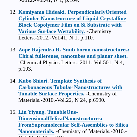
Komiyama Hideaki. PerpendicularlyOriented
Cylinder Nanostructure of Liquid Crystalline
Block Copolymer Film on Si Substrate with
Various Surface Wettability.
-Chemistry
Letters.-2012.-Vol.41, N 1, p.110.
Zope Rajendra R. Snub boron nanostructures:
Chiral fullerenes, nanotubes and planar sheet.
-Chemical Physics Letters.-2011.-Vol.501, N 4,
p.193.
Kubo Shiori. Template Synthesis of
Carbonaceous Tubular Nanostructures with
Tunable Surface Properties.
-Chemistry of
Materials.-2010.-Vol.22, N 24, p.6590.
Lin Yiyang. TunableOne-
DimensionalHelicalNanostructures:
FromSupramolecular Self-Assemblies to Silica
Nanomaterials.
-Chemistry of Materials.-2010.-