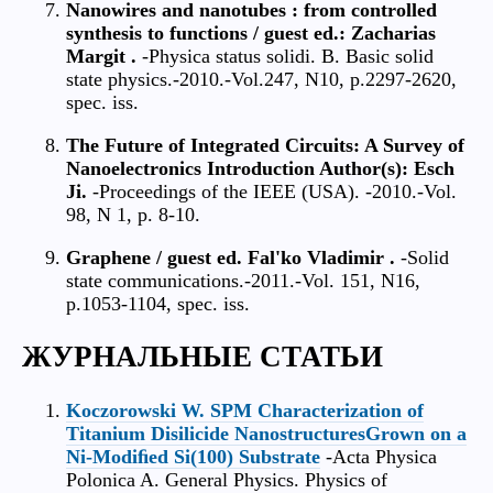
Nanowires and nanotubes : from controlled
synthesis to functions / guest ed.: Zacharias
Margit .
-Physica status solidi. B. Basic solid
state physics.-2010.-Vol.247, N10, p.2297-2620,
spec. iss.
The Future of Integrated Circuits: A Survey of
Nanoelectronics Introduction Author(s): Esch
Ji.
-Proceedings of the IEEE (USA). -2010.-Vol.
98, N 1, р. 8-10.
Graphene / guest ed. Fal'ko Vladimir .
-Solid
state communications.-2011.-Vol. 151, N16,
p.1053-1104, spec. iss.
ЖУРНАЛЬНЫЕ СТАТЬИ
Koczorowski W. SPM Characterization of
Titanium Disilicide NanostructuresGrown on a
Ni-Modiﬁed Si(100) Substrate
-Acta Physica
Polonica A. General Physics. Physics of