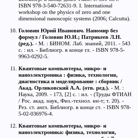
ISBN 978-3-540-72631-9. I. International
workshop on the physics of zero and one
dimensional nanoscopic systems (2006; Calcutta).
Головин Юрий Иванович. Наномир без
формул / Головин Ю.И.; Патрикеев Л.Н.
(ред.).
- М. : БИНОМ. Лаб. знаний, 2011. - 543
с. : ил. - Библиогр. в конце гл. - ISBN 978-5-
9963-0292-5.
Квантовые компьютеры, микро- и
наноэлектроника : физика, технология,
диагностика и моделирование : сборник /
Акад. Орликовский А.А. (отв. ред.).
- М. :
Наука, 2009. - 173, [2] с. : ил. - (Труды ФТИАН
/ Рос. акад. наук, Физ.-технол. ин-т; т. 20). -
Рез. ст. англ. Библиогр. в конце ст. - ISBN 978-
5-02-036976-4.
Квантовые компьютеры, микро- и
наноэлектроника: физика, технология,