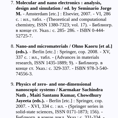
Molecular and nano electronics : analysis,
design and simulation / ed. by Seminario Jorge
M.
- Amsterdam [etc.] : Elsevier, 2007. - VI, 286
c. : ил., табл. - (Theoretical and computational
chemistry, ISSN 1380-7323; vol. 17). - Библиогр.
в конце ст. Указ.: с. 285- 286. - ISBN 0-444-
52725-7.
Nano-and micromaterials / Ohno Kaoru [et al.]
(eds.).
- Berlin [etc.] : Springer, cop. 2008. - XV,
337 c. : ил., табл. - (Advances in materials
research, ISSN 1435-1889; 9). - Библиогр. в
конце ст. Указ.: с. 329-337. - ISBN 978-3-540-
74556-3.
Physics of zero- and one-dimensional
nanoscopic systems / Karmakar Sachindra
Nath , Maiti Santanu Kumar, Chowdhury
Jayeeta (eds.).
- Berlin [etc.] : Springer, cop.
2007. - XVI, 334 c. : ил. - (Springer series in
solid-state sciences, ISSN 0171-1873; 156). -
Библиогр. в конце докл. Указ.: с. 331-334. -