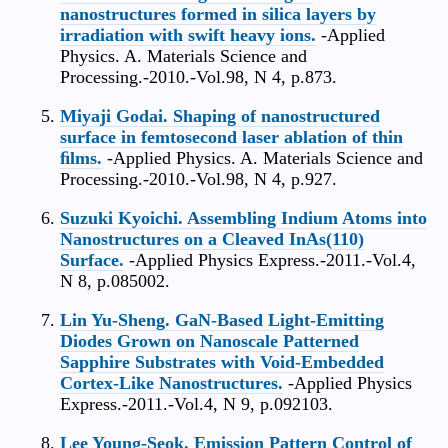
nanostructures formed in silica layers by
irradiation with swift heavy ions.
-Applied
Physics. A. Materials Science and
Processing.-2010.-Vol.98, N 4, p.873.
Miyaji Godai. Shaping of nanostructured
surface in femtosecond laser ablation of thin
ﬁlms.
-Applied Physics. A. Materials Science and
Processing.-2010.-Vol.98, N 4, p.927.
Suzuki Kyoichi. Assembling Indium Atoms into
Nanostructures on a Cleaved InAs(110)
Surface.
-Applied Physics Express.-2011.-Vol.4,
N 8, p.085002.
Lin Yu-Sheng. GaN-Based Light-Emitting
Diodes Grown on Nanoscale Patterned
Sapphire Substrates with Void-Embedded
Cortex-Like Nanostructures.
-Applied Physics
Express.-2011.-Vol.4, N 9, p.092103.
Lee Young-Seok. Emission Pattern Control of