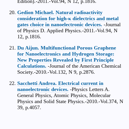
Edition).-2011.-Vol.94, N 12, p.1816.
Gedion Michael. Natural radioactivity
consideration for high-κ dielectrics and metal
gates choice in nanoelectronic devices.
-Journal
of Physics D. Applied Physics.-2011.-Vol.94, N
12, p.1816.
Du Aijun. Multifunctional Porous Graphene
for Nanoelectronics and Hydrogen Storage:
New Properties Revealed by First Principle
Calculations.
-Journal of the American Chemical
Society.-2010.-Vol.132, N 9, p.2876.
Sacchetti Andrea. Electrical current in
nanoelectronic devices.
-Physics Letters A.
General Physics, Atomic Physics, Molecular
Physics and Solid State Physics.-2010.-Vol.374, N
39, p.4057.